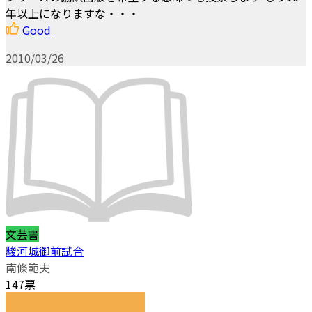
年以上になりますな・・・
Good
2010/03/26
文芸書
駿河城御前試合
南條範夫
147票