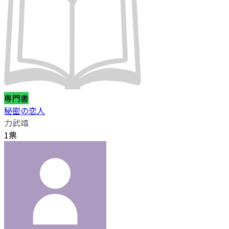
専門書
秘密の恋人
力武靖
1票