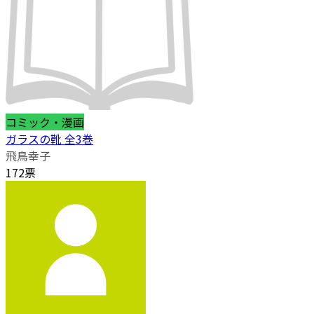
コミック・漫画
ガラスの靴 全3巻
飛鳥幸子
172票