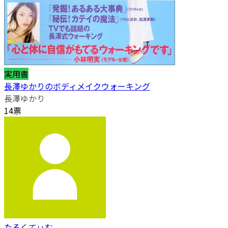
実用書
長澤ゆかりのボディメイクウォーキング
長澤ゆかり
14票
たるくてぃむ