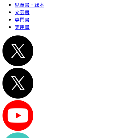
児童書・絵本
文芸書
専門書
実用書