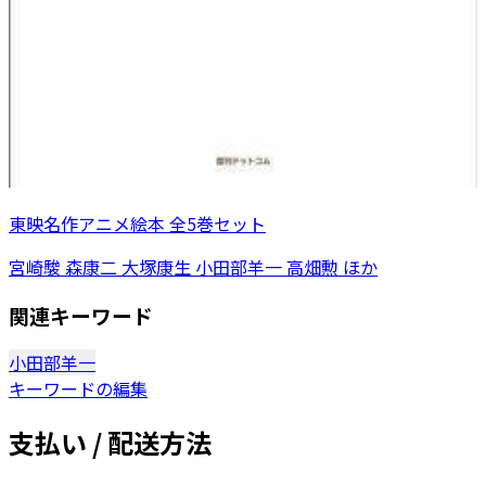
東映名作アニメ絵本 全5巻セット
宮崎駿 森康二 大塚康生 小田部羊一 高畑勲 ほか
関連キーワード
小田部羊一
キーワードの編集
支払い / 配送方法