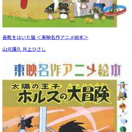
長靴をはいた猫 ＜東映名作アニメ絵本＞
山元護久 井上ひさし