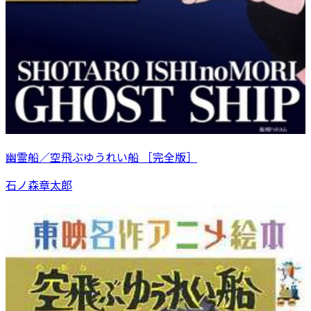
幽霊船／空飛ぶゆうれい船 ［完全版］
石ノ森章太郎