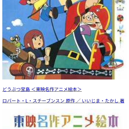
どうぶつ宝島 ＜東映名作アニメ絵本＞
ロバート・L・スチーブンスン 原作 ／ いいじま・たかし 著