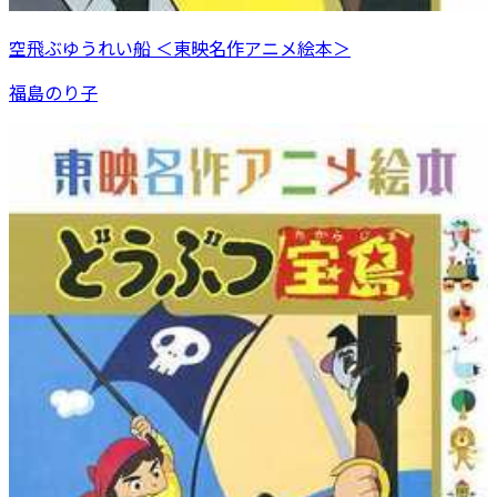
空飛ぶゆうれい船 ＜東映名作アニメ絵本＞
福島のり子