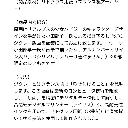
【商品素材】リトグラフ用紙（フランス製アールシ
ュ）
【商品内容紹介】
原画は「アルプスの少女ハイジ」のキャラクターデザ
インを手がけた小田部羊一氏による描き下ろし“秋”の
ジクレー版画を額装にしてお届け致します。一つ一つ
小田部羊一氏が直筆で描いたシリアルナンバーとサイ
ン入り。（シリアルナンバーは選べません。）300部
限定のレアものです！
【技法】
ジクレーとはフランス語で「吹き付けること」を意味
します。この版画は最新のコンピュータ技術を駆使
し、「原画」を精密にデジタルデータ化して解析し、
高精細デジタルプリンター（アイリス）と、高耐光性
インクを用いて、リトグラフ用紙（水彩紙）に直接描
いてゆく技法を使用して制作されました。