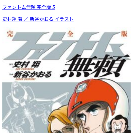
ファントム無頼 完全版 5
史村翔 著 ／ 新谷かおる イラスト