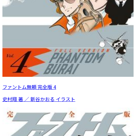
ファントム無頼 完全版 4
史村翔 著 ／ 新谷かおる イラスト