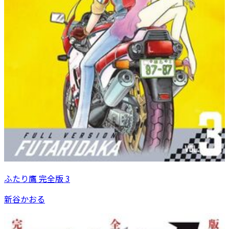
ふたり鷹 完全版 3
新谷かおる