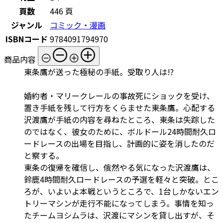
頁数
446 頁
ジャンル
コミック・漫画
ISBNコード
9784091794970
商品内容
東条鷹が送った極秘の手紙。受取り人は!?
婚約者・マリークレールの事故死にショックを受け、
置き手紙を残して行方をくらませた東条鷹。心配する
沢渡鷹が手紙の内容を尋ねたところ、東条は失踪した
のではなく、彼女のために、ボルドール24時間耐久ロ
ードレースの出場を目指し、計画的に姿を消したのだ
と察する。
東条の復帰を確信し、俄然やる気になった沢渡鷹は、
鈴鹿4時間耐久ロードレースの予選を軽々と突破。とこ
ろが、いよいよ本戦というところで、1台しかないエン
トリーマシンが走行不能になってしまう。事情を知っ
たチームヨシムラは、沢渡にマシンを貸し出すが、そ