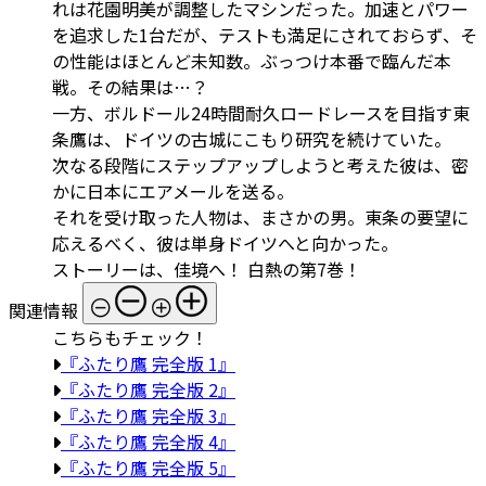
れは花園明美が調整したマシンだった。加速とパワー
を追求した1台だが、テストも満足にされておらず、そ
の性能はほとんど未知数。ぶっつけ本番で臨んだ本
戦。その結果は…？
一方、ボルドール24時間耐久ロードレースを目指す東
条鷹は、ドイツの古城にこもり研究を続けていた。
次なる段階にステップアップしようと考えた彼は、密
かに日本にエアメールを送る。
それを受け取った人物は、まさかの男。東条の要望に
応えるべく、彼は単身ドイツへと向かった。
ストーリーは、佳境へ！ 白熱の第7巻！
関連情報
こちらもチェック！
『ふたり鷹 完全版 1』
『ふたり鷹 完全版 2』
『ふたり鷹 完全版 3』
『ふたり鷹 完全版 4』
『ふたり鷹 完全版 5』