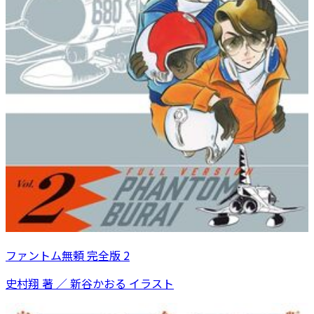
ファントム無頼 完全版 2
史村翔 著 ／ 新谷かおる イラスト