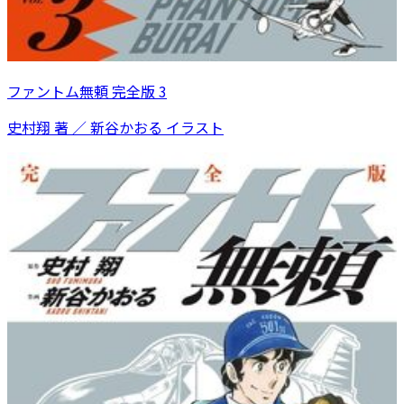
ファントム無頼 完全版 3
史村翔 著 ／ 新谷かおる イラスト