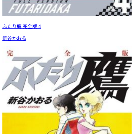
ふたり鷹 完全版 4
新谷かおる