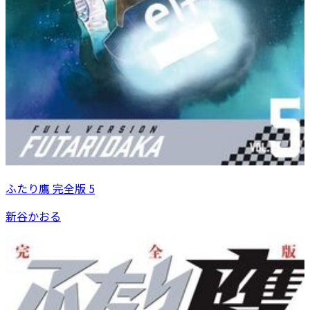
ふたり鷹 完全版 5
新谷かおる