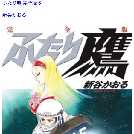
ふたり鷹 完全版 6
新谷かおる