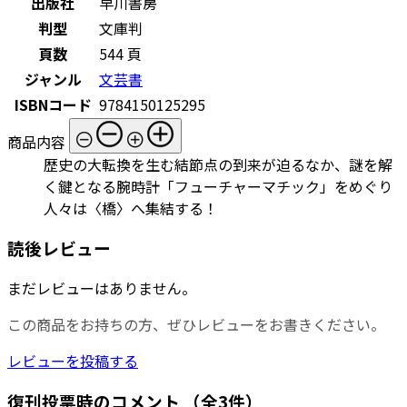
出版社
早川書房
判型
文庫判
頁数
544 頁
ジャンル
文芸書
ISBNコード
9784150125295
商品内容
歴史の大転換を生む結節点の到来が迫るなか、謎を解
く鍵となる腕時計「フューチャーマチック」をめぐり
人々は〈橋〉へ集結する！
読後レビュー
まだレビューはありません。
この商品をお持ちの方、ぜひレビューをお書きください。
レビューを投稿する
復刊投票時のコメント
（全3件）