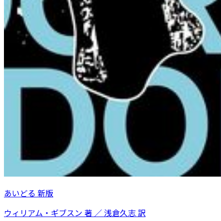
あいどる 新版
ウィリアム・ギブスン 著 ／ 浅倉久志 訳