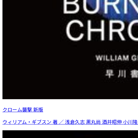
クローム襲撃 新版
ウィリアム・ギブスン 著 ／ 浅倉久志 黒丸尚 酒井昭伸 小川隆