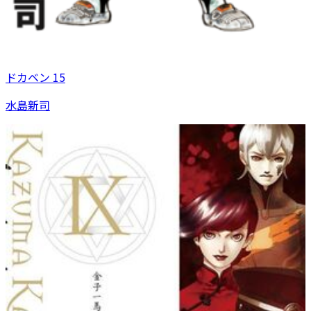
ドカベン 15
水島新司