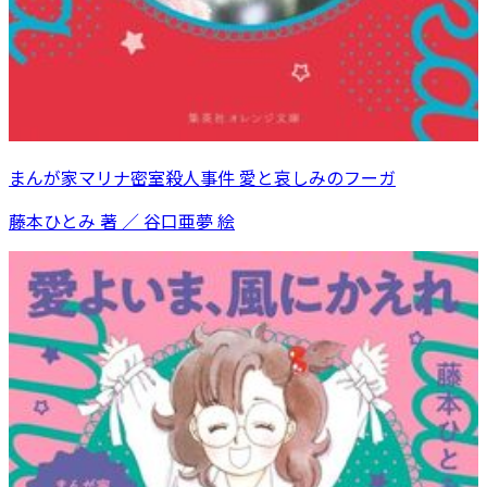
まんが家マリナ密室殺人事件 愛と哀しみのフーガ
藤本ひとみ 著 ／ 谷口亜夢 絵