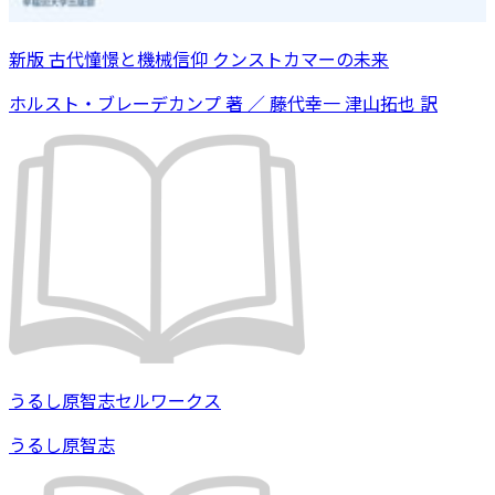
新版 古代憧憬と機械信仰 クンストカマーの未来
ホルスト・ブレーデカンプ 著 ／ 藤代幸一 津山拓也 訳
うるし原智志セルワークス
うるし原智志