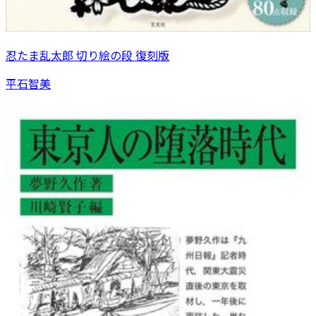
忍たま乱太郎 切り絵の段 復刻版
平石智美