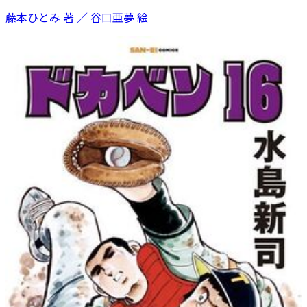
藤本ひとみ 著 ／ 谷口亜夢 絵