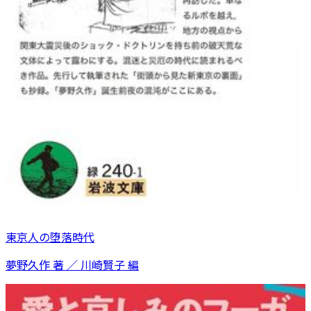
東京人の堕落時代
夢野久作 著 ／ 川崎賢子 編