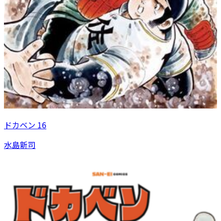
ドカベン 16
水島新司