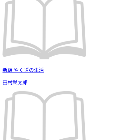
新編 やくざの生活
田村栄太郎