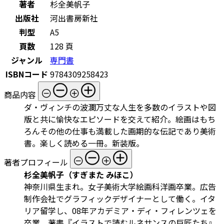
著者
杉全美帆子
出版社
河出書房新社
判型
A5
頁数
128 頁
ジャンル
専門書
ISBNコード
9784309258423
商品内容
ダ・ヴィンチの波瀾万丈な人生を多数のイラストや図
版と共に愉快なエピソードを交えて紹介。絵画はもち
ろんその他の仕事も満載した画期的な伝記であり美術
書。楽しく読める一冊。新装版。
著者プロフィール
杉全美帆子（すぎまた みほこ）
神奈川県生まれ。女子美術大学絵画科洋画卒業。広告
制作会社でグラフィックデザイナーとして働く。イタ
リア留学し、08年アカデミア・ディ・フィレンツェを
卒業。著書『イラストで読むルネサンスの巨匠たち』