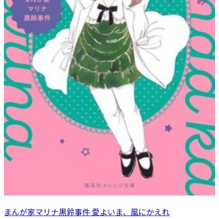
まんが家マリナ黒鈴事件 愛よいま、風にかえれ