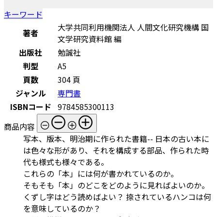
キーワード
大学共同利用機関法人 人間文化研究機構 国
著者
文学研究資料館 編
出版社
勉誠社
判型
A5
頁数
304 頁
ジャンル
専門書
ISBNコード
9784585300113
商品内容
写本、版本、明治期に作られた書籍-- 日本の古い本に
は色々な形があり、それを構成する部品、作られた時
代も様式も様々である。
これらの「本」には何が書かれているのか。
そもそも「本」のどこをどのように見ればよいのか。
くずし字はどう読めばよい？ 捺されているハンコは何
を意味しているのか？