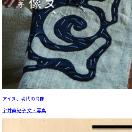
アイヌ、現代の肖像
宇井眞紀子 文・写真