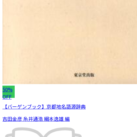
50%
OFF
【バーゲンブック】京都地名語源辞典
吉田金彦 糸井通浩 綱本逸雄 編