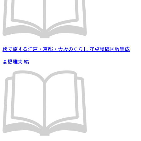
絵で旅する江戸・京都・大坂のくらし 守貞謾稿図版集成
髙橋雅夫 編