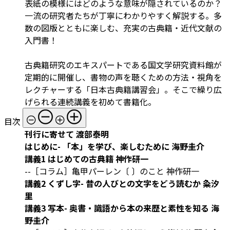
表紙の模様にはどのような意味が隠されているのか？
一流の研究者たちが丁寧にわかりやすく解説する。多
数の図版とともに楽しむ、充実の古典籍・近代文献の
入門書！
古典籍研究のエキスパートである国文学研究資料館が
定期的に開催し、書物の声を聴くための方法・視角を
レクチャーする「日本古典籍講習会」。そこで繰り広
げられる連続講義を初めて書籍化。
目次
刊行に寄せて 渡部泰明
はじめに- 「本」を学び、楽しむために 海野圭介
講義1 はじめての古典籍 神作研一
--［コラム］亀甲パーレン〔 〕のこと 神作研一
講義2 くずし字- 昔の人びとの文字をどう読むか 粂汐
里
講義3 写本- 奥書・識語から本の来歴と素性を知る 海
野圭介