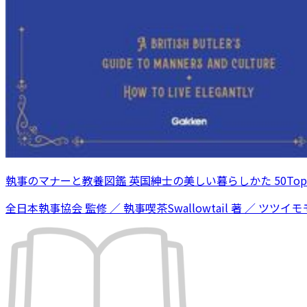
執事のマナーと教養図鑑 英国紳士の美しい暮らしかた 50Topi
全日本執事協会 監修 ／ 執事喫茶Swallowtail 著 ／ ツツイモモ