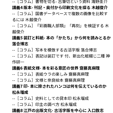
--［コラム］書物を切る- 古筆切という資料 海野圭介
講義4 版本- 刊記・奥付から印刷文化を探る 木越俊介
--［コラム］国書データベースで複数の画像を比較す
るには 木越俊介
--［コラム］『彩画職人部類』「再刻」を検証する 木
越俊介
講義5 装訂と料紙- 本の「かたち」から何を読みとるか
落合博志
--［コラム］写本を模倣する古活字版 落合博志
--［コラム］表記は装訂です 付、新出化粧綴じ二種 神
作研一
講義6 表紙文様- 本を彩る意匠の世界 齋藤真麻理
--［コラム］表紙ウラの楽しみ 齋藤真麻理
--［コラム］文様と奈良絵本 齋藤真麻理
講義7 印- 本に捺されたハンコは何を伝えているのか
松永瑠成
--［コラム］史料としての貸本印 松永瑠成
--［コラム］印主の調べ方 松永瑠成
講義8 江戸の出版文化- 古活字版を中心に 入口敦志