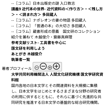
--［コラム］日本出版史の謎 入口敦志
講義9 近代本の世界- 近代資料の＜作り方＞・＜残し方
＞・＜読まれ方＞ 多田蔵人
--［コラム］ナポレオンの妻の物語 多田蔵人
--［コラム］「普通の本」の大切さ 多田蔵人
--［コラム］蔵書形成の意義 国文研のコレクション
紹介を兼ねて 木越俊介・齋藤真麻理
参考文献リスト- 工具書を中心に
国文研を利用しよう
あとがき 木越俊介
執筆者一覧
著者プロフィール
大学共同利用機関法人 人間文化研究機構 国文学研究資
料館
国内各地の日本文学とその関連資料を大規模に集積
し、日本文学をはじめとするさまざまな分野の研究者
の利用に供するとともに、それらに基づく先進的な共
同研究を推進する日本文学の基盤的な総合研究機関。