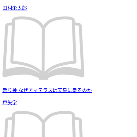
田村栄太郎
祟り神 なぜアマテラスは天皇に祟るのか
戸矢学