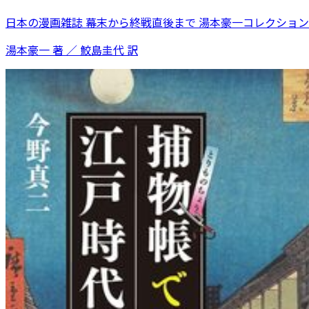
日本の漫画雑誌 幕末から終戦直後まで 湯本豪一コレクション
湯本豪一 著 ／ 鮫島圭代 訳