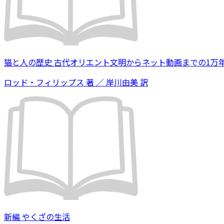
猫と人の歴史 古代オリエント文明からネット動画までの1万
ロッド・フィリップス 著 ／ 岸川由美 訳
新編 やくざの生活