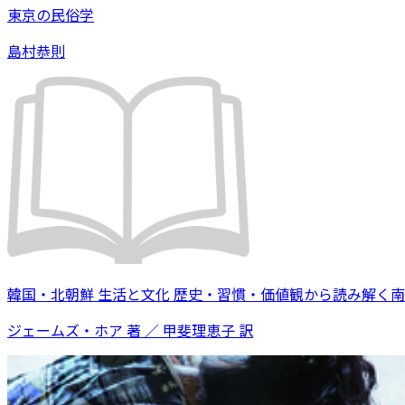
東京の民俗学
島村恭則
韓国・北朝鮮 生活と文化 歴史・習慣・価値観から読み解く
ジェームズ・ホア 著 ／ 甲斐理恵子 訳