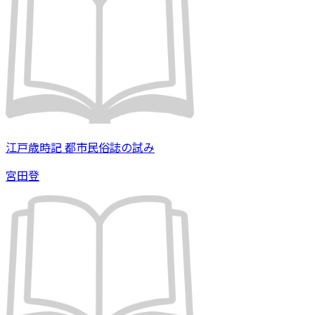
江戸歳時記 都市民俗誌の試み
宮田登