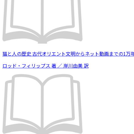
猫と人の歴史 古代オリエント文明からネット動画までの1万
ロッド・フィリップス 著 ／ 岸川由美 訳