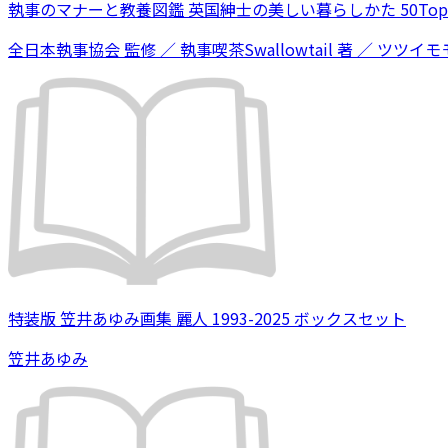
執事のマナーと教養図鑑 英国紳士の美しい暮らしかた 50Topi
全日本執事協会 監修 ／ 執事喫茶Swallowtail 著 ／ ツツイモモ
特装版 笠井あゆみ画集 麗人 1993-2025 ボックスセット
笠井あゆみ