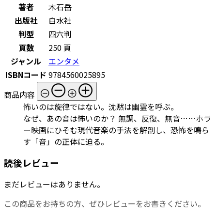
著者
木石岳
出版社
白水社
判型
四六判
頁数
250 頁
ジャンル
エンタメ
ISBNコード
9784560025895
商品内容
怖いのは旋律ではない。沈黙は幽霊を呼ぶ。
なぜ、あの音は怖いのか？ 無調、反復、無音……ホラ
ー映画にひそむ現代音楽の手法を解剖し、恐怖を鳴ら
す「音」の正体に迫る。
読後レビュー
まだレビューはありません。
この商品をお持ちの方、ぜひレビューをお書きください。