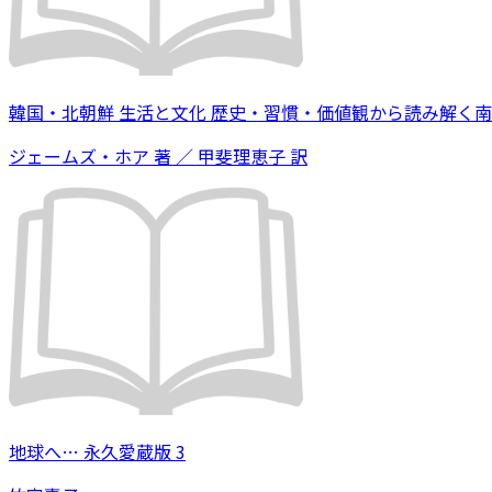
韓国・北朝鮮 生活と文化 歴史・習慣・価値観から読み解く
ジェームズ・ホア 著 ／ 甲斐理恵子 訳
地球へ… 永久愛蔵版 3