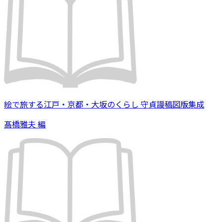
絵で旅する江戸・京都・大坂のくらし 守貞謾稿図版集成
髙橋雅夫 編