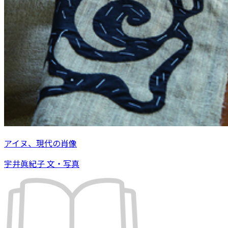
アイヌ、現代の肖像
宇井眞紀子 文・写真