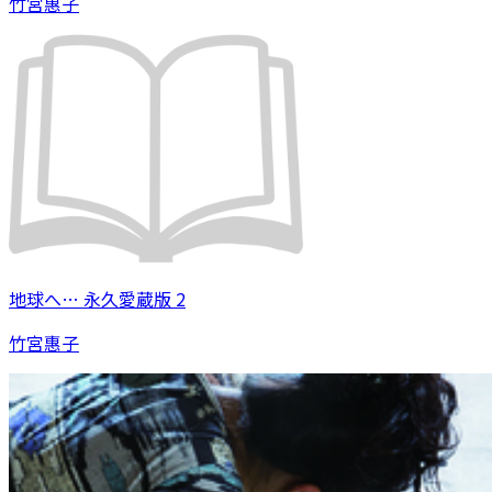
竹宮惠子
地球へ… 永久愛蔵版 2
竹宮惠子