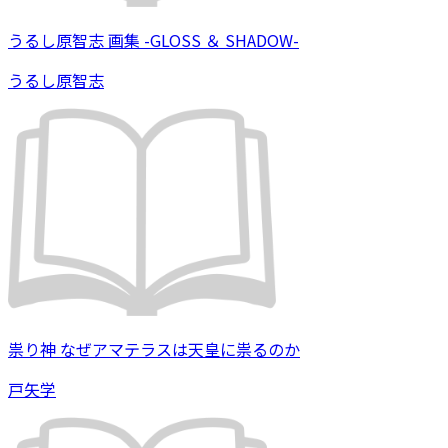
うるし原智志 画集 -GLOSS ＆ SHADOW-
うるし原智志
祟り神 なぜアマテラスは天皇に祟るのか
戸矢学