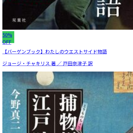
50%
OFF
【バーゲンブック】わたしのウエストサイド物語
ジョージ・チャキリス 著 ／ 戸田奈津子 訳