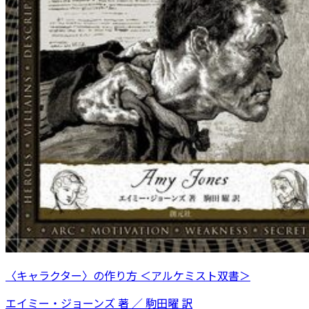
〈キャラクター〉の作り方 ＜アルケミスト双書＞
エイミー・ジョーンズ 著 ／ 駒田曜 訳