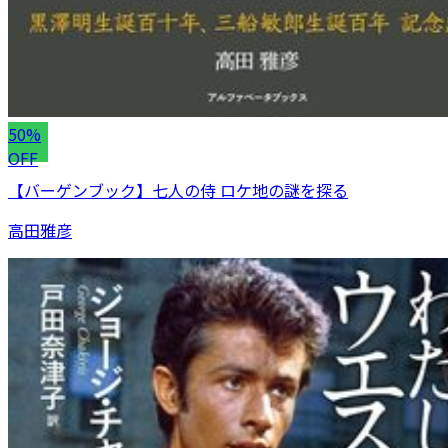
50%
OFF
【バーゲンブック】七人の侍 ロケ地の謎を探る
高田雅彦