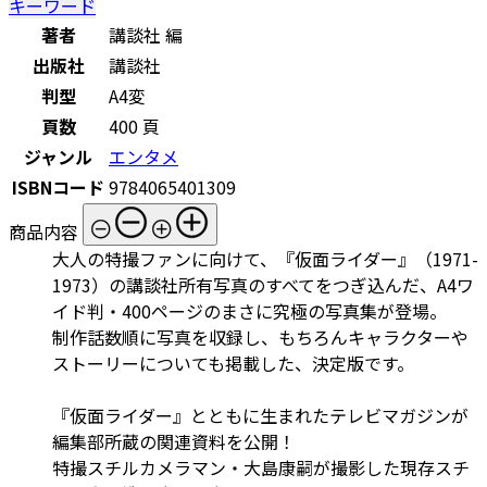
キーワード
著者
講談社 編
出版社
講談社
判型
A4変
頁数
400 頁
ジャンル
エンタメ
ISBNコード
9784065401309
商品内容
大人の特撮ファンに向けて、『仮面ライダー』（1971-
1973）の講談社所有写真のすべてをつぎ込んだ、A4ワ
イド判・400ページのまさに究極の写真集が登場。
制作話数順に写真を収録し、もちろんキャラクターや
ストーリーについても掲載した、決定版です。
『仮面ライダー』とともに生まれたテレビマガジンが
編集部所蔵の関連資料を公開！
特撮スチルカメラマン・大島康嗣が撮影した現存スチ