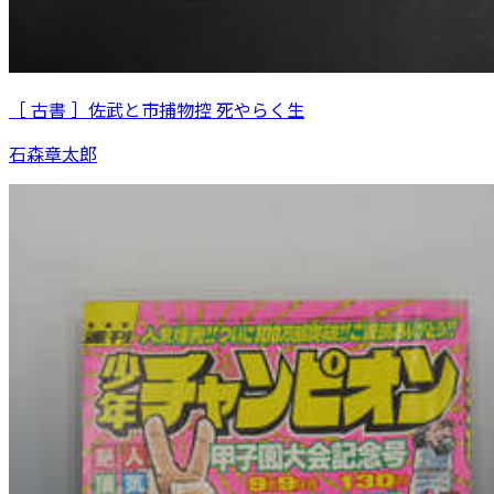
［ 古書 ］佐武と市捕物控 死やらく生
石森章太郎