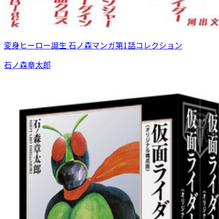
変身ヒーロー誕生 石ノ森マンガ第1話コレクション
石ノ森章太郎