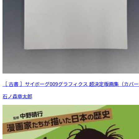
［ 古書 ］サイボーグ009グラフィクス 超決定版画集（カバ
石ノ森章太郎