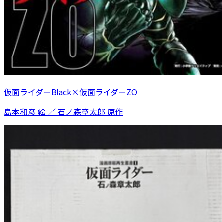
仮面ライダーBlack×仮面ライダーZO
島本和彦 絵 ／ 石ノ森章太郎 原作