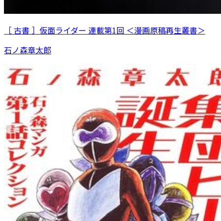
［ 古書 ］仮面ライダー 連載第1回 ＜漫画原稿再生叢書＞
石ノ森章太郎