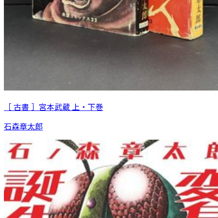
［ 古書 ］宮本武蔵 上・下巻
石森章太郎