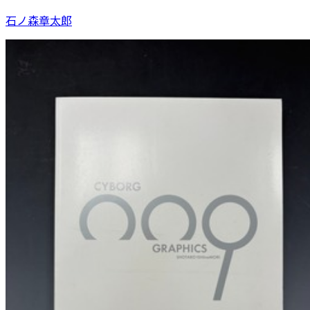
石ノ森章太郎