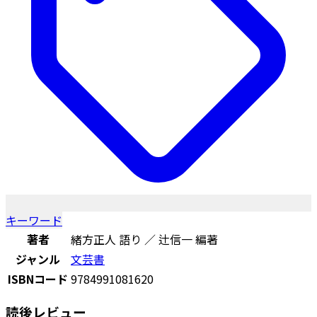
キーワード
著者
緒方正人 語り ／ 辻信一 編著
ジャンル
文芸書
ISBNコード
9784991081620
読後レビュー