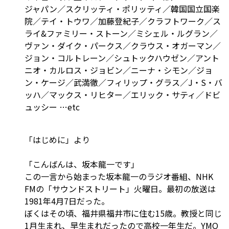
ジャパン／スクリッティ・ポリッティ／韓国国立国楽
院／テイ・トウワ／加藤登紀子／クラフトワーク／ス
ライ&ファミリー・ストーン／ミシェル・ルグラン／
ヴァン・ダイク・パークス／クラウス・オガーマン／
ジョン・コルトレーン／シュトックハウゼン／アント
ニオ・カルロス・ジョビン／ニーナ・シモン／ジョ
ン・ケージ／武満徹／フィリップ・グラス／J・S・バ
ッハ／マックス・リヒター／エリック・サティ／ドビ
ュッシー …etc
「はじめに」より
「こんばんは、坂本龍一です」
この一言から始まった坂本龍一のラジオ番組、NHK
FMの「サウンドストリート」火曜日。最初の放送は
1981年4月7日だった。
ぼくはその頃、福井県福井市に住む15歳。教授と同じ
1月生まれ、早生まれだったので高校一年生だ。YMO