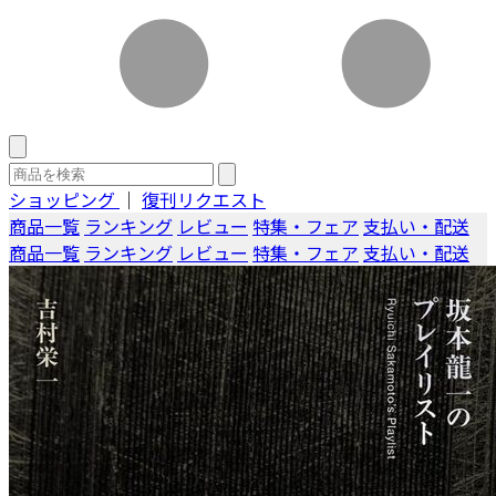
ショッピング
｜
復刊リクエスト
商品一覧
ランキング
レビュー
特集・フェア
支払い・配送
商品一覧
ランキング
レビュー
特集・フェア
支払い・配送