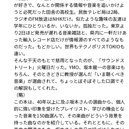
が好きで、なんとか関係する情報や音楽を追いかけよ
うと必死だった田舎の高校生。民放テレビ局は2局、
ラジオのFM放送はNHKだけ。似たような趣味の友達は
学年にひとりいるか、いないか。孤独だった。東京よ
り2日ほど発売が遅れる音楽雑誌と、県内に一軒だけあ
った輸入レコード店だけが情報源のすべてのようなも
のだった。もどかしい。世界もテクノポリスTOKIOも
遠い。
そんな干天のもとで慈雨となったのが、「サウンドス
トリート」火曜日だった。YMO、坂本龍一の音楽はも
ちろん、そのときどきに教授が選んだ「いま聴くべき
音楽」が選曲されて、ちょっとぼそぼそした口調でそ
の解説もしてくれた。
（略）
この本は、40年以上に及ぶ坂本さんの選曲から、個人
的に強い印象を受けたプレイリスト、学びの機会とな
った音楽を150曲選んで、その楽曲がどういう背景を
持った曲なのかを紹介している。それとともに、その