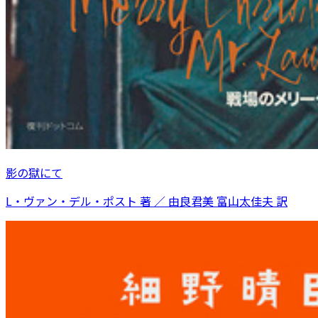
影の獄にて
L・ヴァン・デル・ポスト 著 ／ 由良君美 富山太佳夫 訳