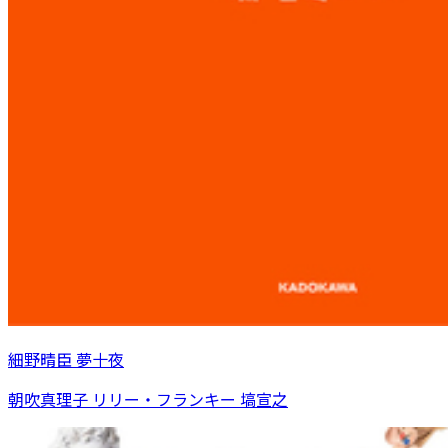
細野晴臣 夢十夜
朝吹真理子 リリー・フランキー 塙宣之