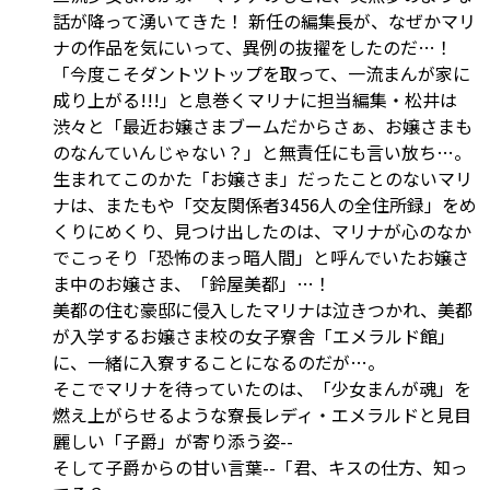
話が降って湧いてきた！ 新任の編集長が、なぜかマリ
ナの作品を気にいって、異例の抜擢をしたのだ…！
「今度こそダントツトップを取って、一流まんが家に
成り上がる!!!」と息巻くマリナに担当編集・松井は
渋々と「最近お嬢さまブームだからさぁ、お嬢さまも
のなんていんじゃない？」と無責任にも言い放ち…。
生まれてこのかた「お嬢さま」だったことのないマリ
ナは、またもや「交友関係者3456人の全住所録」をめ
くりにめくり、見つけ出したのは、マリナが心のなか
でこっそり「恐怖のまっ暗人間」と呼んでいたお嬢さ
ま中のお嬢さま、「鈴屋美都」…！
美都の住む豪邸に侵入したマリナは泣きつかれ、美都
が入学するお嬢さま校の女子寮舎「エメラルド館」
に、一緒に入寮することになるのだが…。
そこでマリナを待っていたのは、「少女まんが魂」を
燃え上がらせるような寮長レディ・エメラルドと見目
麗しい「子爵」が寄り添う姿--
そして子爵からの甘い言葉--「君、キスの仕方、知っ