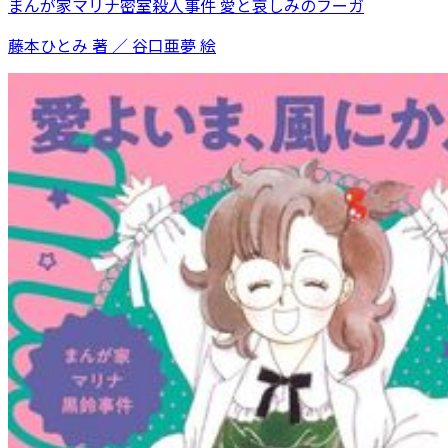
まんが家マリナ密室殺人事件 愛と哀しみのフーガ
藤本ひとみ 著 ／ 谷口亜夢 絵