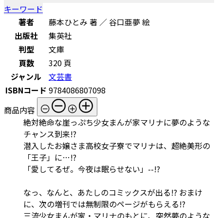
キーワード
著者
藤本ひとみ 著 ／ 谷口亜夢 絵
出版社
集英社
判型
文庫
頁数
320 頁
ジャンル
文芸書
ISBNコード
9784086807098
商品内容
絶対絶命な崖っぷち少女まんが家マリナに夢のような
チャンス到来!?
潜入したお嬢さま高校女子寮でマリナは、超絶美形の
「王子」に…!?
「愛してるぜ。今夜は眠らせない」--!?
なっ、なんと、あたしのコミックスが出る!? おまけ
に、次の増刊では無制限のページがもらえる!?
三流少女まんが家・マリナのもとに、突然夢のような