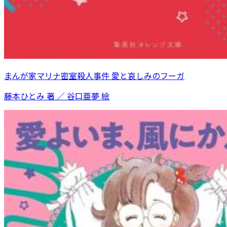
まんが家マリナ密室殺人事件 愛と哀しみのフーガ
藤本ひとみ 著 ／ 谷口亜夢 絵