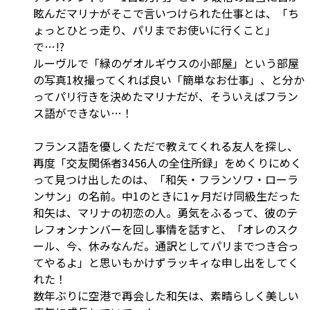
眩んだマリナがそこで言いつけられた仕事とは、「ち
ょっとひとっ走り、パリまでお使いに行くこと」
で…!?
ルーヴルで「緑のゲオルギウスの小部屋」という部屋
の写真1枚撮ってくれば良い「簡単なお仕事」、と分か
ってパリ行きを決めたマリナだが、そういえばフラン
ス語ができない…！
フランス語を優しくただで教えてくれる友人を探し、
再度「交友関係者3456人の全住所録」をめくりにめく
って見つけ出したのは、「和矢・フランソワ・ローラ
ンサン」の名前。中1のときに1ヶ月だけ同級生だった
和矢は、マリナの初恋の人。勇気をふるって、彼のテ
レフォンナンバーを回し事情を話すと、「オレのスク
ール、今、休みなんだ。通訳としてパリまでつき合っ
てやるよ」と思いもかけずラッキィな申し出をしてく
れた！
数年ぶりに空港で再会した和矢は、素晴らしく美しい