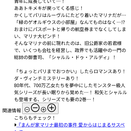
青年に成長していて…！
ああトキメキが戻ってくる感じ！
かくしてパリはルーヴルにたどり着いたマリナだが…
「緑のゲオルギウスの小部屋」なんてものはなく…!?
おまけにパスポートと帰りの航空券までなくしてしま
い、マリナ大ピンチ！
そんなマリナの前に現れたのは、旧公爵家の若君様
で、いくつも会社を経営し、政界でも活躍中の一門の
総帥の御曹司、「シャルル・ドゥ・アルディ」！
「ちょっとパリまでおつかい」したらロマンスあり！
ダ・ヴィンチミステリーあり！
80年代、700万乙女たちを夢中にしたモンスター級人
気シリーズが長い眠りから覚めた…！ 和矢とシャルル
も登場する、シリーズでも要の2巻…！
関連情報
こちらもチェック！
『まんが家マリナ最初の事件 愛からはじまるサスペ