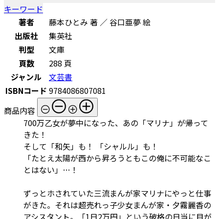
キーワード
著者
藤本ひとみ 著 ／ 谷口亜夢 絵
出版社
集英社
判型
文庫
頁数
288 頁
ジャンル
文芸書
ISBNコード
9784086807081
商品内容
700万乙女が夢中になった、あの「マリナ」が帰って
きた！
そして「和矢」も！ 「シャルル」も！
「たとえ太陽が西から昇ろうともこの俺に不可能なこ
とはない」…！
ずっとホされていた三流まんが家マリナにやっと仕事
がきた。それは超売れっ子少女まんが家・夕霧麗香の
アシスタント。「1日2万円」という破格の日当に目が