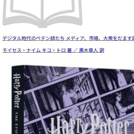
デジタル時代のペテン師たち メディア、市場、大衆をだます
モイセス・ナイム キコ・トロ 著 ／ 黒木章人 訳