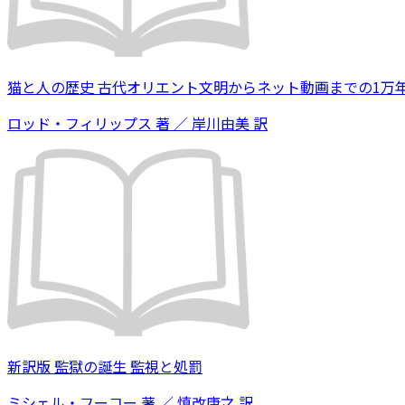
猫と人の歴史 古代オリエント文明からネット動画までの1万
ロッド・フィリップス 著 ／ 岸川由美 訳
新訳版 監獄の誕生 監視と処罰
ミシェル・フーコー 著 ／ 慎改康之 訳