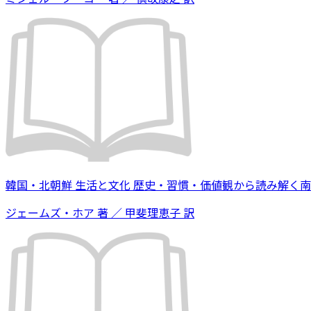
韓国・北朝鮮 生活と文化 歴史・習慣・価値観から読み解く
ジェームズ・ホア 著 ／ 甲斐理恵子 訳