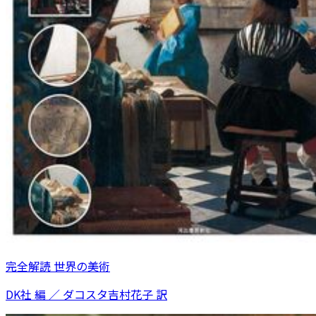
完全解読 世界の美術
DK社 編 ／ ダコスタ吉村花子 訳