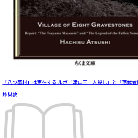
「八つ墓村」は実在する ルポ「津山三十人殺し」と「落武者
蜂巣敦