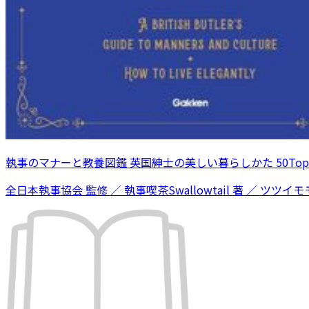
執事のマナーと教養図鑑 英国紳士の美しい暮らしかた 50Topi
全日本執事協会 監修 ／ 執事喫茶Swallowtail 著 ／ ツツイモモ