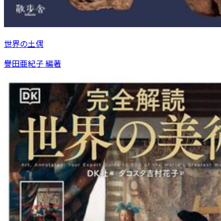
世界の土偶
譽田亜紀子 編著