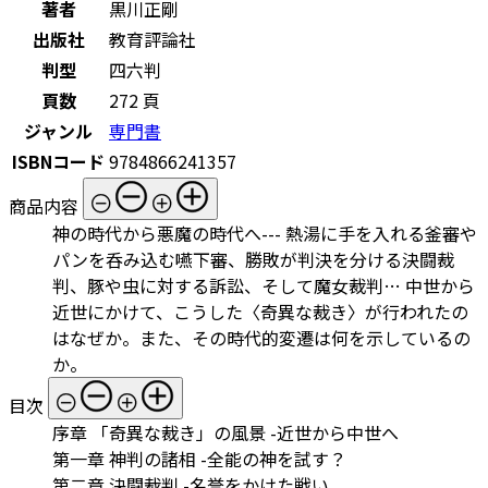
著者
黒川正剛
出版社
教育評論社
判型
四六判
頁数
272 頁
ジャンル
専門書
ISBNコード
9784866241357
商品内容
神の時代から悪魔の時代へ--- 熱湯に手を入れる釜審や
パンを呑み込む嚥下審、勝敗が判決を分ける決闘裁
判、豚や虫に対する訴訟、そして魔女裁判… 中世から
近世にかけて、こうした〈奇異な裁き〉が行われたの
はなぜか。また、その時代的変遷は何を示しているの
か。
目次
序章 「奇異な裁き」の風景 -近世から中世へ
第一章 神判の諸相 -全能の神を試す？
第二章 決闘裁判 -名誉をかけた戦い