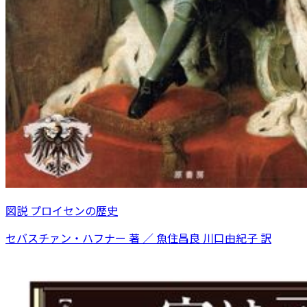
図説 プロイセンの歴史
セバスチァン・ハフナー 著 ／ 魚住昌良 川口由紀子 訳