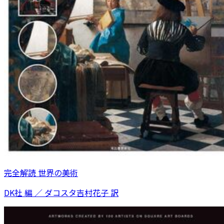
完全解読 世界の美術
DK社 編 ／ ダコスタ吉村花子 訳