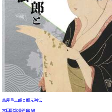
蔦屋重三郎と版元列伝
太田記念美術館 編