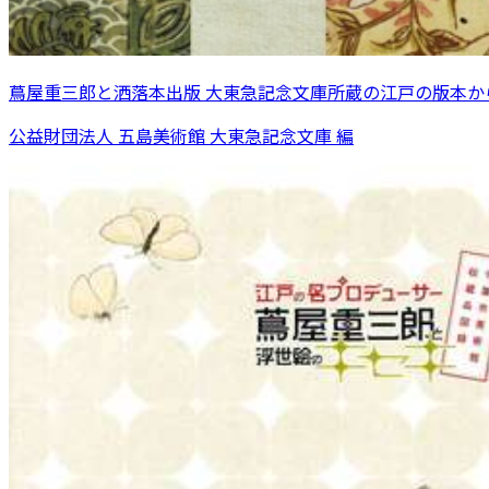
蔦屋重三郎と洒落本出版 大東急記念文庫所蔵の江戸の版本か
公益財団法人 五島美術館 大東急記念文庫 編