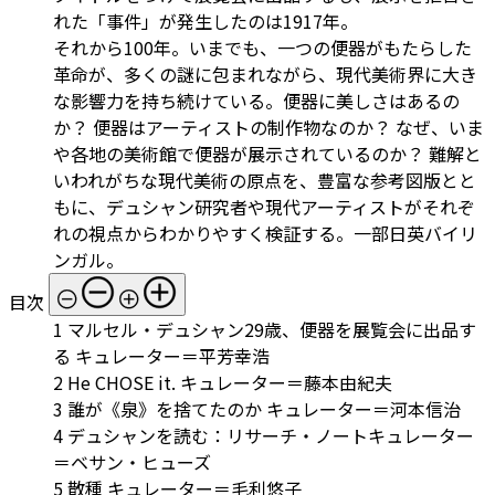
れた「事件」が発生したのは1917年。
それから100年。いまでも、一つの便器がもたらした
革命が、多くの謎に包まれながら、現代美術界に大き
な影響力を持ち続けている。便器に美しさはあるの
か？ 便器はアーティストの制作物なのか？ なぜ、いま
や各地の美術館で便器が展示されているのか？ 難解と
いわれがちな現代美術の原点を、豊富な参考図版とと
もに、デュシャン研究者や現代アーティストがそれぞ
れの視点からわかりやすく検証する。一部日英バイリ
ンガル。
目次
1 マルセル・デュシャン29歳、便器を展覧会に出品す
る キュレーター＝平芳幸浩
2 He CHOSE it. キュレーター＝藤本由紀夫
3 誰が《泉》を捨てたのか キュレーター＝河本信治
4 デュシャンを読む：リサーチ・ノートキュレーター
＝ベサン・ヒューズ
5 散種 キュレーター＝毛利悠子