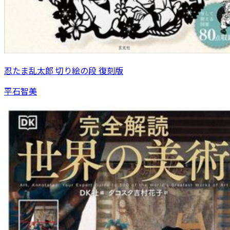
忍たま乱太郎 切り絵の段 復刻版
平石智美