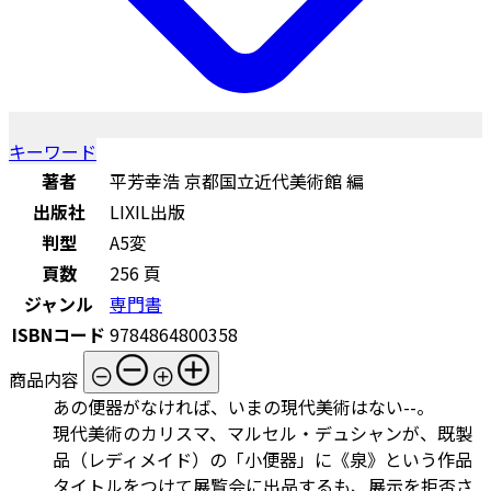
キーワード
著者
平芳幸浩 京都国立近代美術館 編
出版社
LIXIL出版
判型
A5変
頁数
256 頁
ジャンル
専門書
ISBNコード
9784864800358
商品内容
あの便器がなければ、いまの現代美術はない--。
現代美術のカリスマ、マルセル・デュシャンが、既製
品（レディメイド）の「小便器」に《泉》という作品
タイトルをつけて展覧会に出品するも、展示を拒否さ