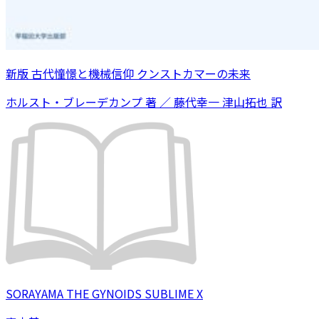
新版 古代憧憬と機械信仰 クンストカマーの未来
ホルスト・ブレーデカンプ 著 ／ 藤代幸一 津山拓也 訳
SORAYAMA THE GYNOIDS SUBLIME X