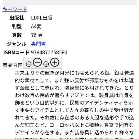
キーワード
出版社
LIXIL出版
判型
A4変
頁数
76 頁
ジャンル
専門書
ISBNコード
9784872758580
商品内容
古来よりその輝きが月光にも喩えられる銀。銀は普遍
的な素材として、また強い反射が邪悪なものをはね返
す金属として尊ばれ、装身具に多用されてきた。とり
わけ数百の民族が暮らすアジアでは、装身具は自身を
飾るという目的以外に、民族のアイデンティティを示
す重要なアイテムとして人々の暮らしの中で受け継が
れてきた。それ故に存在感のある大胆な造形や手の込
んだ細工など、ヨーロッパ以上に種類も豊富で固有な
デザインが存在する。また装身具に込められた様々な