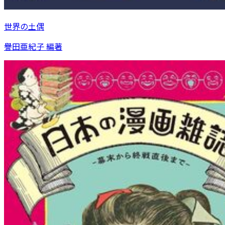
世界の土偶
譽田亜紀子 編著