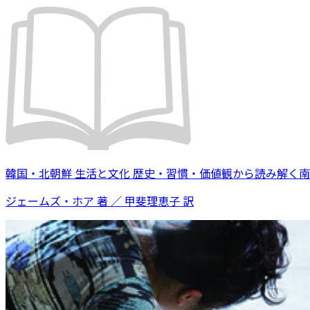
韓国・北朝鮮 生活と文化 歴史・習慣・価値観から読み解く
ジェームズ・ホア 著 ／ 甲斐理恵子 訳