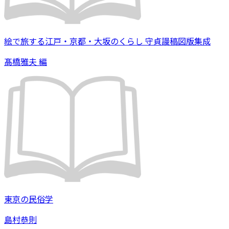
絵で旅する江戸・京都・大坂のくらし 守貞謾稿図版集成
髙橋雅夫 編
東京の民俗学
島村恭則