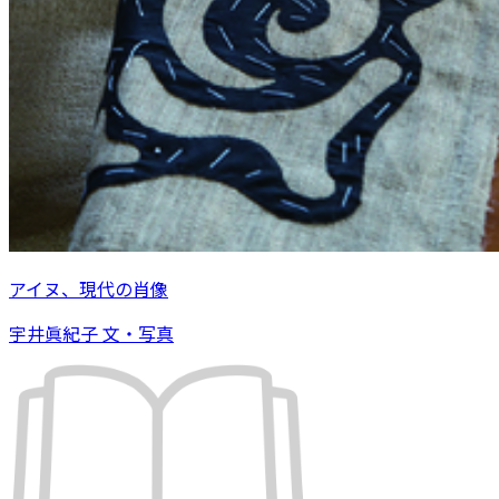
アイヌ、現代の肖像
宇井眞紀子 文・写真