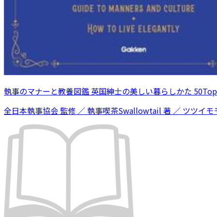
執事のマナーと教養図鑑 英国紳士の美しい暮らしかた 50Topi
全日本執事協会 監修 ／ 執事喫茶Swallowtail 著 ／ ツツイモモ