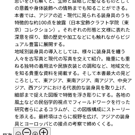
思いをひも解くと、生命と直結した聖なるものとして
の意義や身体装飾への情熱までも知ることができる。
本書では、アジアの近・現代に見られる装身具のうち
特徴的な約100点を披露（日本宝飾クラフト学院（東
京）コレクション）。それぞれの形態と文様に表れた
深意を探り、銀の歴史や加工などにも触れながらビジ
ュアル豊富に展開する。
地域別装身具の導入としては、様々に装身具を纏う
人々を古写真と現代の写真を交えて紹介。幾重にも重
ねる独特の着用法や民族衣装との調和など、地域文化
を知る貴重な資料を掲載する。そして本書最大の見ど
ころとして、東アジア、東南アジア、南アジア、中央ア
ジア、西アジアにおける代表的な装身具を取り上げ、
細部まで捉えた図版で特徴を浮き彫りにする。各地の
風土などの民俗学的視点でフィールドワークを行った
研究者らによるコラムが、この図版構成にストーリー
を添える。最終項はさらに視野を広げ、アジアの装身
具とヨーロッパとの接点の考察で締めくくる。
目次