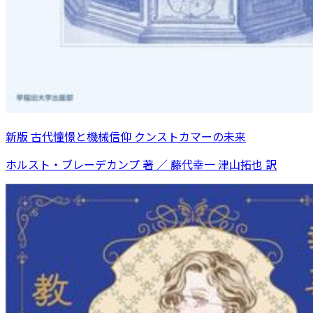
新版 古代憧憬と機械信仰 クンストカマーの未来
ホルスト・ブレーデカンプ 著 ／ 藤代幸一 津山拓也 訳