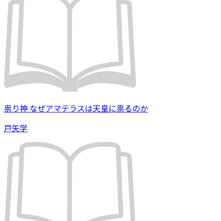
祟り神 なぜアマテラスは天皇に祟るのか
戸矢学