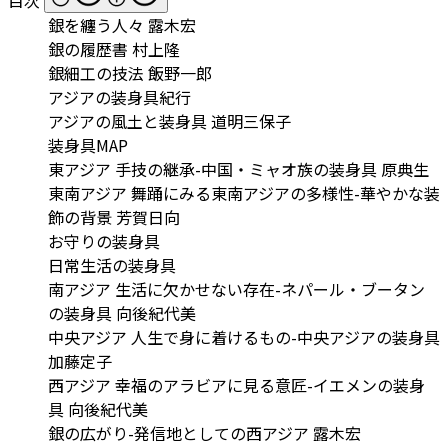
銀を纏う人々 露木宏
銀の履歴書 村上隆
銀細工の技法 飯野一郎
アジアの装身具紀行
アジアの風土と装身具 道明三保子
装身具MAP
東アジア 手技の継承-中国・ミャオ族の装身具 原典生
東南アジア 舞踊にみる東南アジアの多様性-華やかな装
飾の背景 芳賀日向
お守りの装身具
日常生活の装身具
南アジア 生活に欠かせない存在-ネパール・ブータン
の装身具 向後紀代美
中央アジア 人生で身に着けるもの-中央アジアの装身具
加藤定子
西アジア 幸福のアラビアに見る意匠-イエメンの装身
具 向後紀代美
銀の広がり-発信地としての西アジア 露木宏