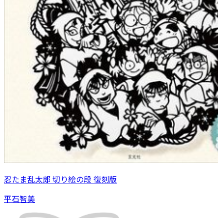
忍たま乱太郎 切り絵の段 復刻版
平石智美