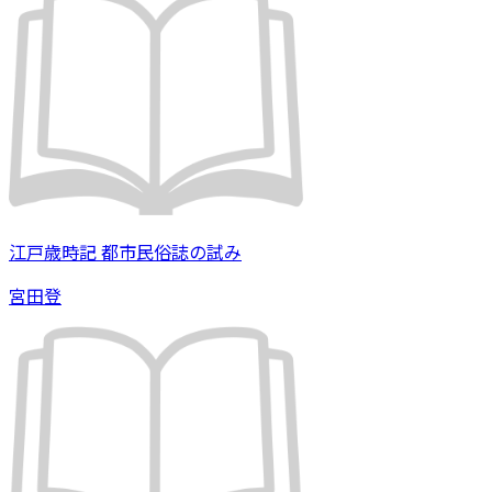
江戸歳時記 都市民俗誌の試み
宮田登