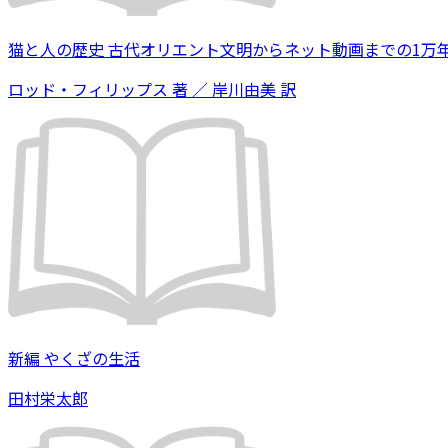
猫と人の歴史 古代オリエント文明からネット動画までの1万
ロッド・フィリップス 著 ／ 岸川由美 訳
新編 やくざの生活
田村栄太郎