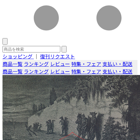
ショッピング
｜
復刊リクエスト
商品一覧
ランキング
レビュー
特集・フェア
支払い・配送
商品一覧
ランキング
レビュー
特集・フェア
支払い・配送