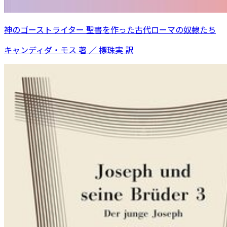
神のゴーストライター 聖書を作った古代ローマの奴隷たち
キャンディダ・モス 著 ／ 標珠実 訳