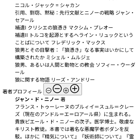
ニコル・ジャック = シャカン
引用、剽窃、黙秘：先行文献とニノーの戦略 ジャン・
セアール
補遺I クリシエの狼憑き マクシム・プレオー
補遺II トルコを起源とするヘライン・リュックという
ことばについて フレデリック・マックス
狼男とその目撃者：「狼憑き」なる事実はいかにして
構築されたか ミシェル・ムルジェ
狼男、あるいは人間と動物との教会 ソフィー・ウーダ
ール
狼に関する物語 リーズ・アンドリー
著者プロフィール
ジャン・ド・ニノー
著
フランス・トゥーレーヌのブルィイ＝スュル＝クレー
ズ（現在のアンドル＝エ＝ロアール県）に生まれる。
貴族ピエール・ド・ニノーの次子。医学博士。敬虔な
キリスト教徒。本書では著名な悪魔学者ボダンを反
駁。ほかに『精気について』『妖術師について』『霊