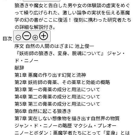
狼憑きや魔女と告白した男や女の体験談の虚実をめぐ
って繰り広げられた、激しい論争の実状を伝える悪魔
学の幻の書がここに復活！ 復刻に携わった研究者たち
の詳細な解説付き。
目次
序文 自然の人間のはざまに 池上俊一
『妖術師の狼憑き、変身、脱魂について』 ジャン・
ド・ニノー
献辞
第1章 悪魔の作り出す幻覚と涜神
第2章 妖術師の膏薬、その薬草と効能の概略
第3章 第一の膏薬の成分と用法について
第4章 第二の膏薬の成分と用法について
第5章 第三の膏薬の成分と用法について
第6章 自然に起こる狼憑き
第7章 実在しない想像物を描き出す自然界の物質
ジャン・ド・ニノーの略歴 マクシム・プレオー
ニノーとボダン：悪魔学者たちにとって「変身」とは