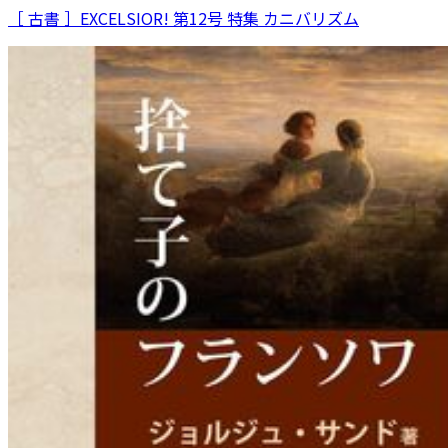
［ 古書 ］EXCELSIOR! 第12号 特集 カニバリズム