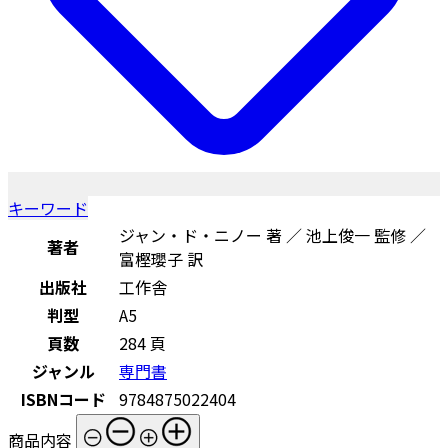
キーワード
ジャン・ド・ニノー 著 ／ 池上俊一 監修 ／
著者
富樫瓔子 訳
出版社
工作舎
判型
A5
頁数
284 頁
ジャンル
専門書
ISBNコード
9784875022404
商品内容