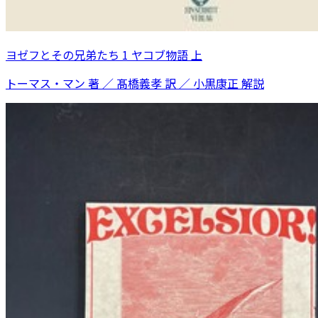
ヨゼフとその兄弟たち 1 ヤコブ物語 上
トーマス・マン 著 ／ 髙橋義孝 訳 ／ 小黒康正 解説