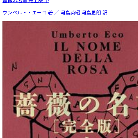
薔薇の名前 完全版 下
ウンベルト・エーコ 著 ／ 河島英昭 河島思朗 訳