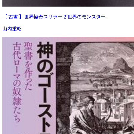
［ 古書 ］世界怪奇スリラー 2 世界のモンスター
山内重昭