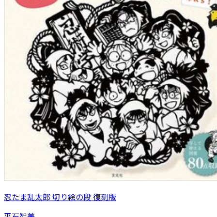
忍たま乱太郎 切り絵の段 復刻版
平石智美