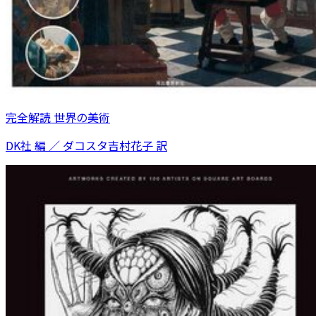
完全解読 世界の美術
DK社 編 ／ ダコスタ吉村花子 訳