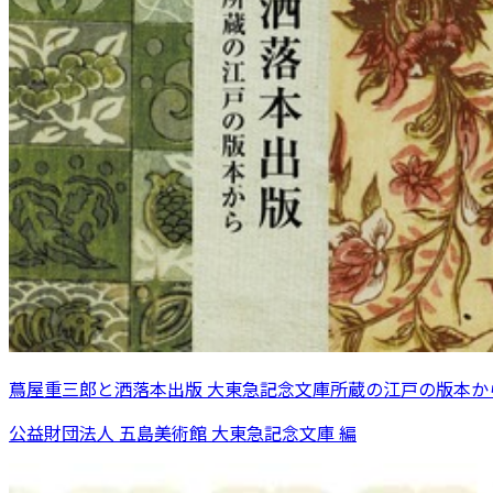
蔦屋重三郎と洒落本出版 大東急記念文庫所蔵の江戸の版本か
公益財団法人 五島美術館 大東急記念文庫 編