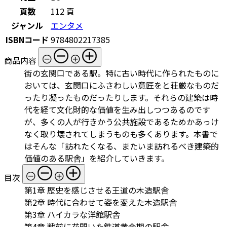
頁数
112 頁
ジャンル
エンタメ
ISBNコード
9784802217385
商品内容
街の玄関口である駅。特に古い時代に作られたものに
おいては、玄関口にふさわしい意匠をと荘厳なものだ
ったり凝ったものだったりします。それらの建築は時
代を経て文化財的な価値を生み出しつつあるのです
が、多くの人が行きかう公共施設であるためかあっけ
なく取り壊されてしまうものも多くあります。本書で
はそんな「訪れたくなる、またいま訪れるべき建築的
価値のある駅舎」を紹介していきます。
目次
第1章 歴史を感じさせる王道の木造駅舎
第2章 時代に合わせて姿を変えた木造駅舎
第3章 ハイカラな洋館駅舎
第4章 戦前に花開いた鉄道黄金期の駅舎