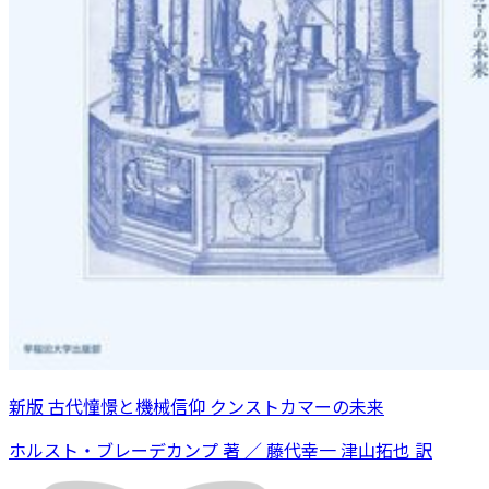
新版 古代憧憬と機械信仰 クンストカマーの未来
ホルスト・ブレーデカンプ 著 ／ 藤代幸一 津山拓也 訳