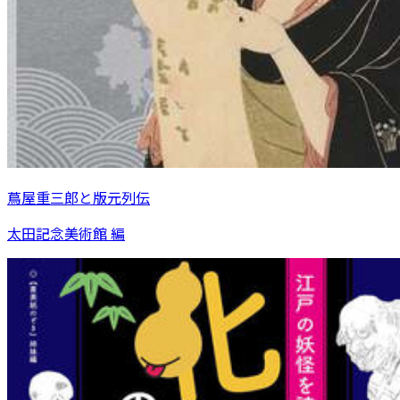
蔦屋重三郎と版元列伝
太田記念美術館 編