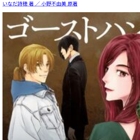
いなだ詩穂 著 ／ 小野不由美 原著