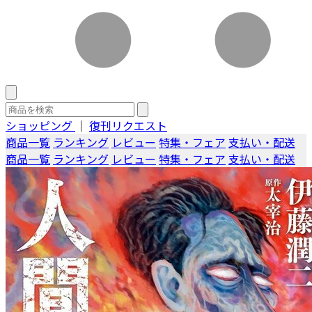
ショッピング
｜
復刊リクエスト
商品一覧
ランキング
レビュー
特集・フェア
支払い・配送
商品一覧
ランキング
レビュー
特集・フェア
支払い・配送