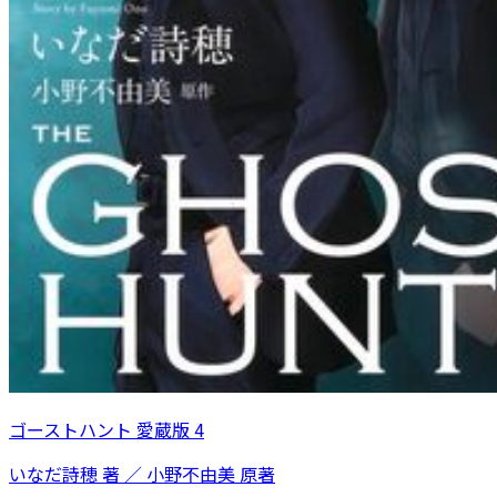
ゴーストハント 愛蔵版 4
いなだ詩穂 著 ／ 小野不由美 原著