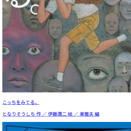
こっちをみてる。
となりそうしち 作 ／ 伊藤潤二 絵 ／ 東雅夫 編