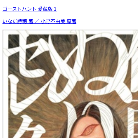
ゴーストハント 愛蔵版 1
いなだ詩穂 著 ／ 小野不由美 原著