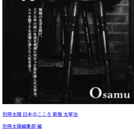
別冊太陽 日本のこころ 新版 太宰治
別冊太陽編集部 編