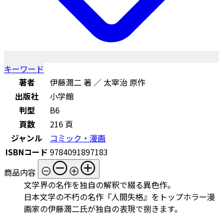
キーワード
著者
伊藤潤二 著 ／ 太宰治 原作
出版社
小学館
判型
B6
頁数
216 頁
ジャンル
コミック・漫画
ISBNコード
9784091897183
商品内容
文学界の名作を独自の解釈で綴る異色作。
日本文学の不朽の名作『人間失格』をトップホラー漫
画家の伊藤潤二氏が独自の表現で捌きます。