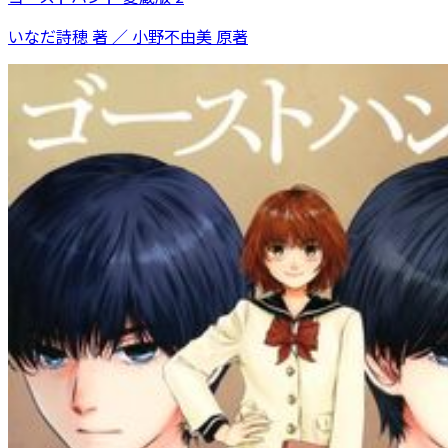
いなだ詩穂 著 ／ 小野不由美 原著