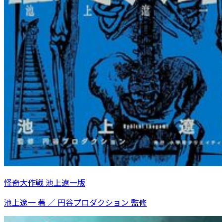
怪奇大作戦 池上遼一版
池上遼一 著 ／ 円谷プロダクション 監修