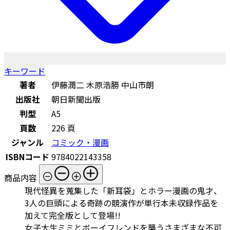
キーワード
著者
伊藤潤二 木原浩勝 中山市朗
出版社
朝日新聞出版
判型
A5
頁数
226 頁
ジャンル
コミック・漫画
ISBNコード
9784022143358
商品内容
現代怪異を蒐集した「新耳袋」とホラー漫画の鬼才、
3人の巨頭による奇跡の競演作が単行本未収録作品を
加えて完全版として登場!!
女子大生ミミとボーイフレンドを襲うさまざまな不可