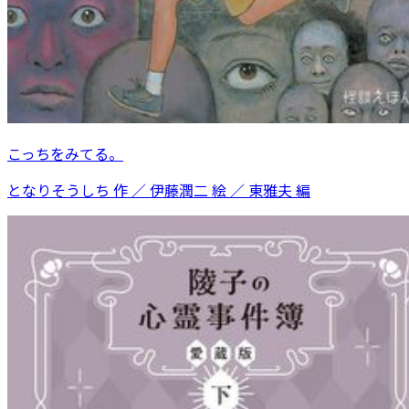
こっちをみてる。
となりそうしち 作 ／ 伊藤潤二 絵 ／ 東雅夫 編