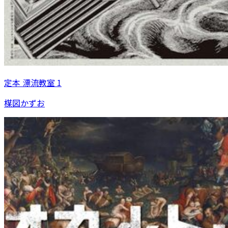
定本 漂流教室 1
楳図かずお