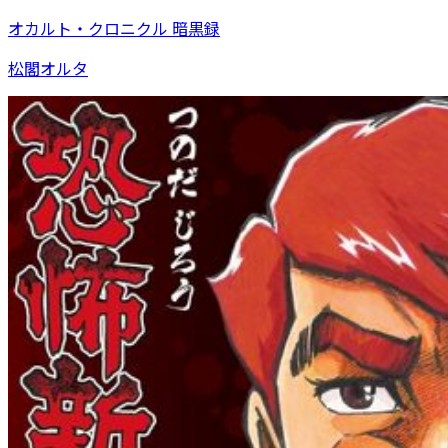
オカルト・クロニクル 暗黒録
松閣オルタ