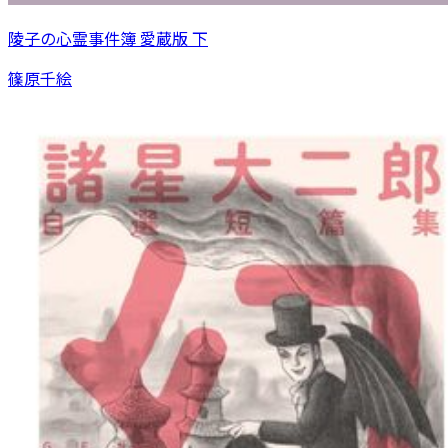
陵子の心霊事件簿 愛蔵版 下
篠原千絵