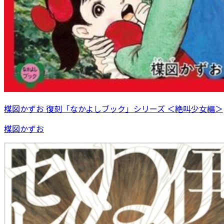
楳図かずお 復刻「なかよしブック」シリーズ ＜絶叫少女編＞
楳図かずお