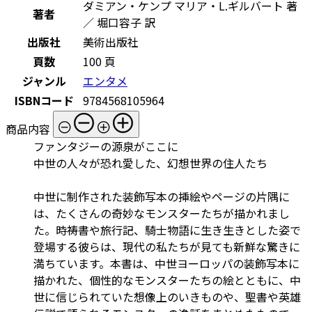
ダミアン・ケンプ マリア・L.ギルバート 著
著者
／ 堀口容子 訳
出版社
美術出版社
頁数
100 頁
ジャンル
エンタメ
ISBNコード
9784568105964
商品内容
ファンタジーの源泉がここに
中世の人々が恐れ愛した、幻想世界の住人たち
中世に制作された装飾写本の挿絵やページの片隅に
は、たくさんの奇妙なモンスターたちが描かれまし
た。時祷書や旅行記、騎士物語に生き生きとした姿で
登場する彼らは、現代の私たちが見ても新鮮な驚きに
満ちています。本書は、中世ヨーロッパの装飾写本に
描かれた、個性的なモンスターたちの絵とともに、中
世に信じられていた想像上のいきものや、聖書や英雄