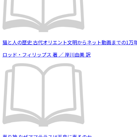
猫と人の歴史 古代オリエント文明からネット動画までの1万
ロッド・フィリップス 著 ／ 岸川由美 訳
祟り神 なぜアマテラスは天皇に祟るのか