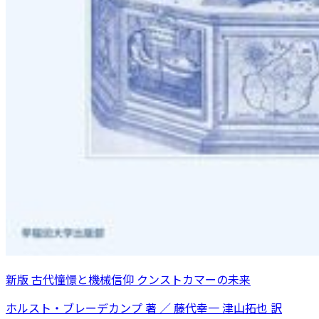
新版 古代憧憬と機械信仰 クンストカマーの未来
ホルスト・ブレーデカンプ 著 ／ 藤代幸一 津山拓也 訳