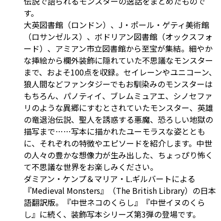
伝説で語られるモンスターの逸話をまとめたもので
す。
大英図書館（ロンドン）、J・ポール・ゲティ美術館
（ロサンゼルス）、ボドリアン図書館（オックスフォ
ード）、アミアン市立図書館から至宝が集結。細やか
な挿絵から欄外装飾に隠れていた不思議なモンスター
まで、およそ100点を収録。セイレーンやユニコーン、
狼人間などファンタジーでもお馴染みのモンスターは
もちろん、パノティイ、ブレムミュアエ、シノセファ
リのような異郷にすむとされていたモンスター、英雄
の竜退治伝説、聖人を誘惑する悪魔、恐ろしい地獄の
描写まで……写本に描かれたユーモラスな姿ととも
に、それぞれの特徴やエピソードを紹介します。中世
の人々の豊かな想像力が生み出した、ちょっぴり怖く
て不思議な世界をお楽しみください。
ダミアン・ケンプ＆マリア・L.ギルバートによる
『Medieval Monsters』（The British Library）の日本
語翻訳版。『中世ネコのくらし』『中世イヌのくら
し』に続く、装飾写本シリーズ第3弾の登場です。