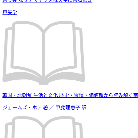
戸矢学
韓国・北朝鮮 生活と文化 歴史・習慣・価値観から読み解く
ジェームズ・ホア 著 ／ 甲斐理恵子 訳