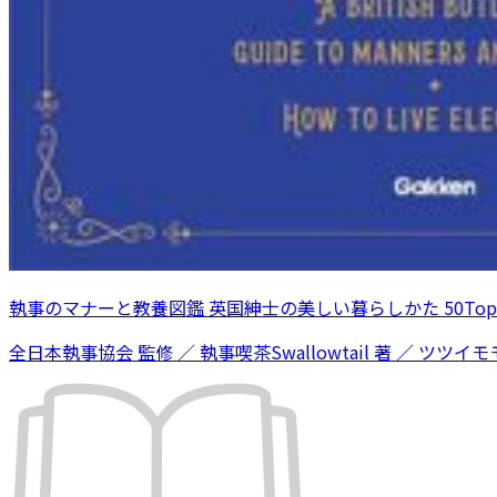
執事のマナーと教養図鑑 英国紳士の美しい暮らしかた 50Topi
全日本執事協会 監修 ／ 執事喫茶Swallowtail 著 ／ ツツイモモ