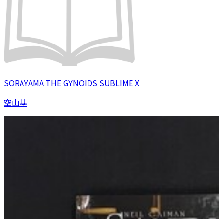
SORAYAMA THE GYNOIDS SUBLIME X
空山基