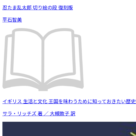
忍たま乱太郎 切り絵の段 復刻版
平石智美
イギリス 生活と文化 王国を味わうために知っておきたい歴
サラ・リッチズ 著 ／ 大槻敦子 訳