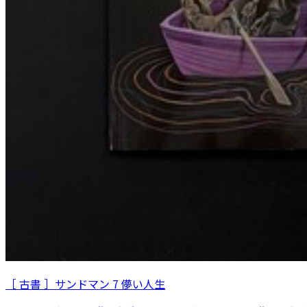
［ 古書 ］サンドマン 7 儚い人生