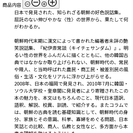
商品内容
日本で発見された、知られざる朝鮮の好色説話集。
屈託のない伸びやかな〈性〉の世界から、果たして何
がわかるか。
朝鮮時代末期に漢文によって書かれた編著者未詳の艶
笑説話集、『紀伊斎常談（キイチェサンダム）』。明
るい性の世界をふんだんに描くとともに、他の韓国古
典ではなかなか取り上げられない、朝鮮時代の、常民
や賤人、と当時呼ばれた農民・商工民・被差別民の風
俗・生活・文化をリアルに浮かび上がらせる。
2008年、日本の福岡で発見され、2010年7月に韓国・
ソウル大学校・奎章閣に発見者により寄贈されたこの
本の魅力を、本文はもちろんのこと、現代日本語訳、
語釈、解説、校異、訓読、で紹介する。またコラムで
は、朝鮮の古典を読む基礎知識として、朝鮮時代の身
分、家族とその意識、科挙、寡婦をめぐる問題、日本
笑話との比較、商人、仏教と女性など、多方面から本