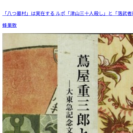
「八つ墓村」は実在する ルポ「津山三十人殺し」と「落武者
蜂巣敦