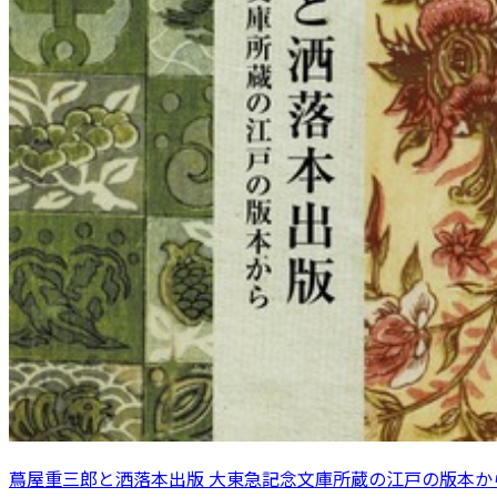
蔦屋重三郎と洒落本出版 大東急記念文庫所蔵の江戸の版本か