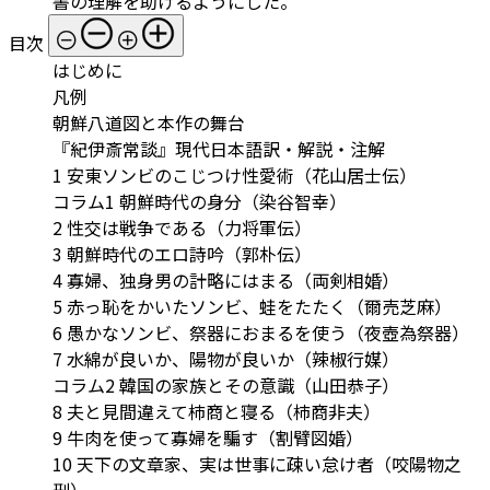
書の理解を助けるようにした。
目次
はじめに
凡例
朝鮮八道図と本作の舞台
『紀伊斎常談』現代日本語訳・解説・注解
1 安東ソンビのこじつけ性愛術（花山居士伝）
コラム1 朝鮮時代の身分（染谷智幸）
2 性交は戦争である（力将軍伝）
3 朝鮮時代のエロ詩吟（郭朴伝）
4 寡婦、独身男の計略にはまる（両剣相婚）
5 赤っ恥をかいたソンビ、蛙をたたく（爾売芝麻）
6 愚かなソンビ、祭器におまるを使う（夜壺為祭器）
7 水綿が良いか、陽物が良いか（辣椒行媒）
コラム2 韓国の家族とその意識（山田恭子）
8 夫と見間違えて柿商と寝る（柿商非夫）
9 牛肉を使って寡婦を騙す（割臂図婚）
10 天下の文章家、実は世事に疎い怠け者（咬陽物之
刑）