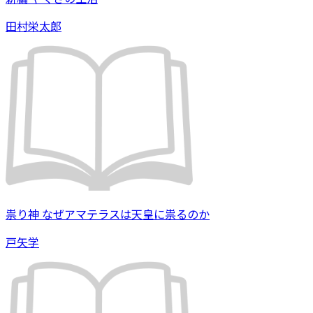
田村栄太郎
祟り神 なぜアマテラスは天皇に祟るのか
戸矢学