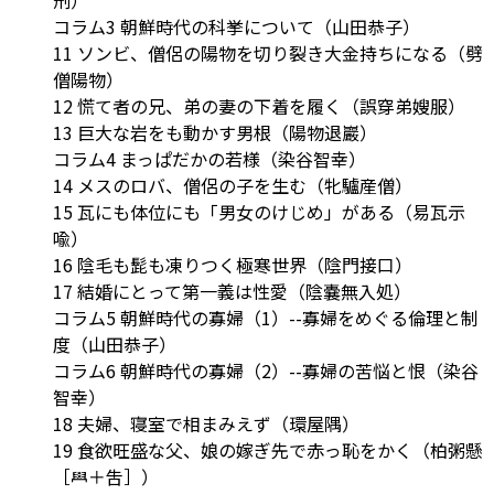
コラム3 朝鮮時代の科挙について（山田恭子）
11 ソンビ、僧侶の陽物を切り裂き大金持ちになる（劈
僧陽物）
12 慌て者の兄、弟の妻の下着を履く（誤穿弟嫂服）
13 巨大な岩をも動かす男根（陽物退巖）
コラム4 まっぱだかの若様（染谷智幸）
14 メスのロバ、僧侶の子を生む（牝驢産僧）
15 瓦にも体位にも「男女のけじめ」がある（易瓦示
喩）
16 陰毛も髭も凍りつく極寒世界（陰門接口）
17 結婚にとって第一義は性愛（陰嚢無入処）
コラム5 朝鮮時代の寡婦（1）--寡婦をめぐる倫理と制
度（山田恭子）
コラム6 朝鮮時代の寡婦（2）--寡婦の苦悩と恨（染谷
智幸）
18 夫婦、寝室で相まみえず（環屋隅）
19 食欲旺盛な父、娘の嫁ぎ先で赤っ恥をかく（柏粥懸
［𦥯＋吿］）