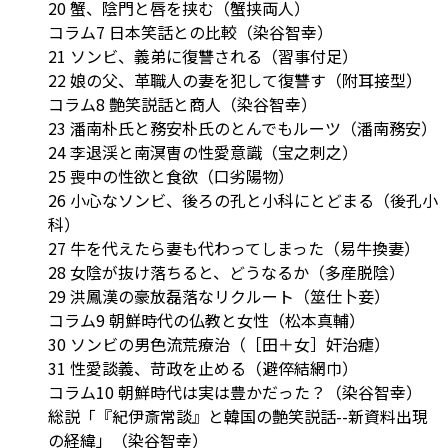
20 蟹、陰門と唇を挟む（蟹挟両人）
コラム7 日本笑話との比較（染谷智幸）
21 ソンビ、義弟に復讐される（習事付足）
22 娘の父、革職人の妻を犯して復讐す（附耳接型）
コラム8 艶笑説話と商人（染谷智幸）
23 潘南朴氏と務安朴氏のとんでもルーツ（潘南務安）
24 李退渓と南溟曺の性愛意識（宝之刺之）
25 喪中の性欲と食欲（口劣陽物）
26 小心なソンビ、後ろの孔と小科にとどまる（後孔小
科）
27 牛を代えたら妻も代わってしまった（易牛換妻）
28 女陰が抜け落ちると、どうなるか（多産脱陰）
29 洪鳳漢の豪放磊落なリクルート（筮仕卜妾）
コラム9 朝鮮時代の仏教と女性（松本真輔）
30 ソンビの男色流荒療治（［田＋女］奸治瘧）
31 性愛談義、苛政を止める（避倅結網巾）
コラム10 朝鮮時代は実は豊かだった？（染谷智幸）
総説「『紀伊斎常談』と韓国の艶笑説話--新資料出現
の経緯」（染谷智幸）