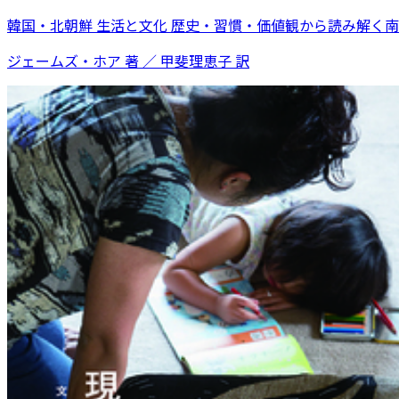
韓国・北朝鮮 生活と文化 歴史・習慣・価値観から読み解く
ジェームズ・ホア 著 ／ 甲斐理恵子 訳