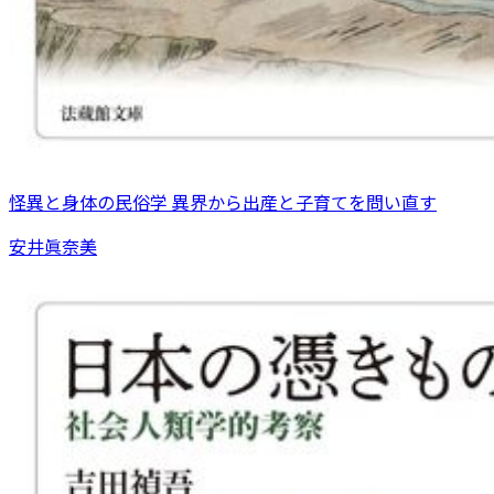
怪異と身体の民俗学 異界から出産と子育てを問い直す
安井眞奈美