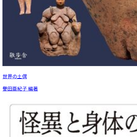
世界の土偶
譽田亜紀子 編著