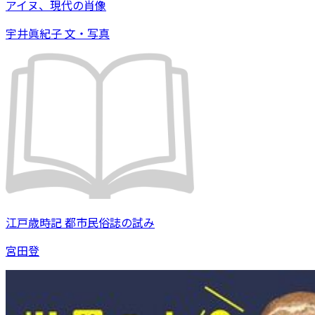
アイヌ、現代の肖像
宇井眞紀子 文・写真
江戸歳時記 都市民俗誌の試み
宮田登