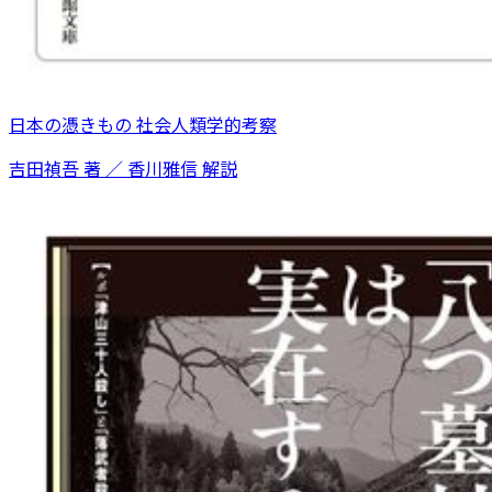
日本の憑きもの 社会人類学的考察
吉田禎吾 著 ／ 香川雅信 解説