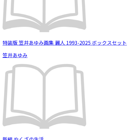
特装版 笠井あゆみ画集 麗人 1993-2025 ボックスセット
笠井あゆみ
新編 やくざの生活