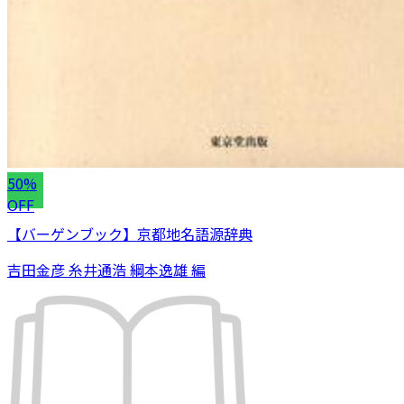
50%
OFF
【バーゲンブック】京都地名語源辞典
吉田金彦 糸井通浩 綱本逸雄 編