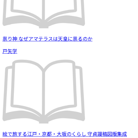
祟り神 なぜアマテラスは天皇に祟るのか
戸矢学
絵で旅する江戸・京都・大坂のくらし 守貞謾稿図版集成