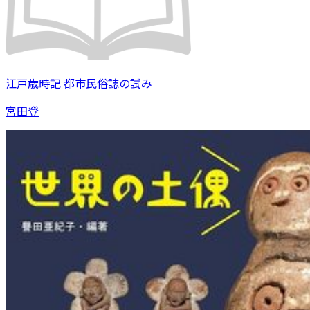
江戸歳時記 都市民俗誌の試み
宮田登