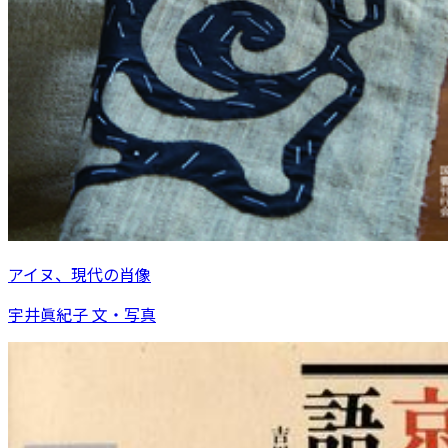
アイヌ、現代の肖像
宇井眞紀子 文・写真