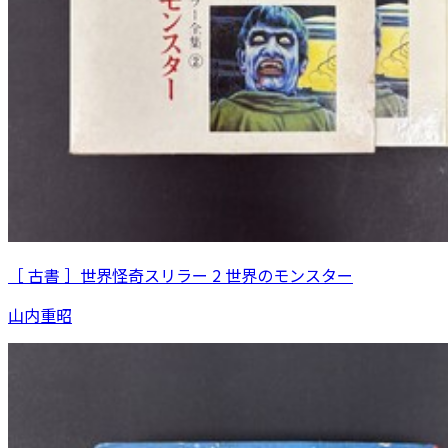
［ 古書 ］世界怪奇スリラー 2 世界のモンスター
山内重昭