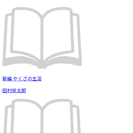
新編 やくざの生活
田村栄太郎