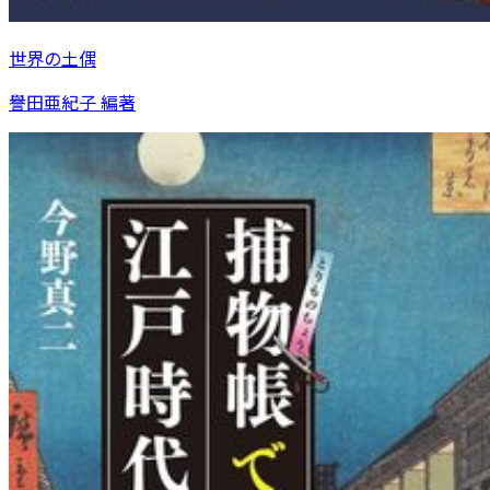
世界の土偶
譽田亜紀子 編著