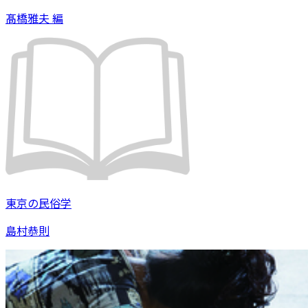
髙橋雅夫 編
東京の民俗学
島村恭則