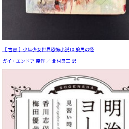
［ 古書 ］少年少女世界恐怖小説10 狼男の怪
ガイ・エンドア 原作 ／ 北村良三 訳