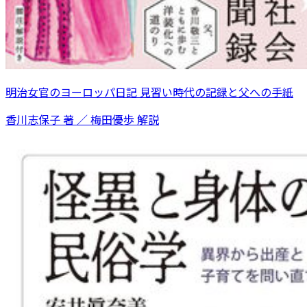
明治女官のヨーロッパ日記 見習い時代の記録と父への手紙
香川志保子 著 ／ 梅田優歩 解説