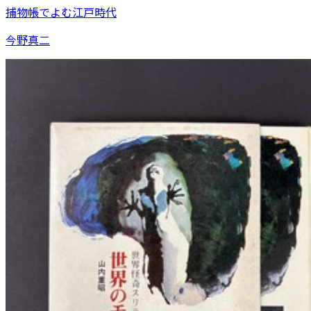
捕物帳でよむ江戸時代
今野真二