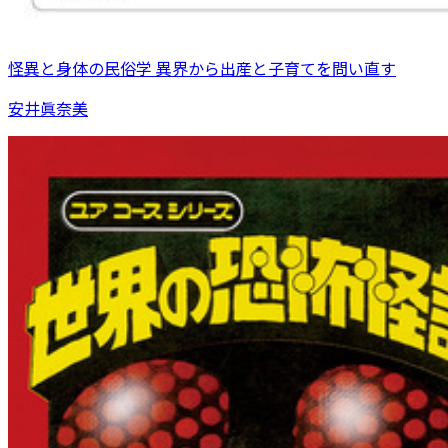
怪異と身体の民俗学 異界から出産と子育てを問い直す
安井眞奈美