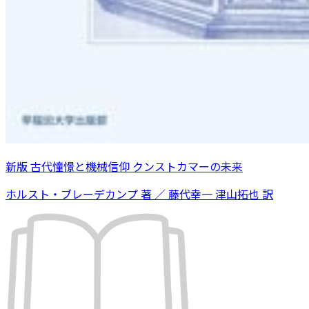
新版 古代憧憬と機械信仰 クンストカマーの未来
ホルスト・ブレーデカンプ 著 ／ 藤代幸一 津山拓也 訳