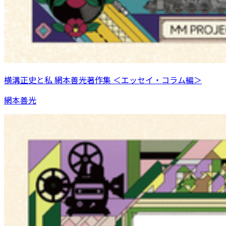
横溝正史と私 網本善光著作集 ＜エッセイ・コラム編＞
網本善光