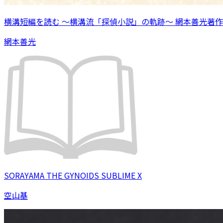
横溝短編を読む 〜横溝流「探偵小説」の軌跡〜 網本善光著作
網本善光
SORAYAMA THE GYNOIDS SUBLIME X
空山基