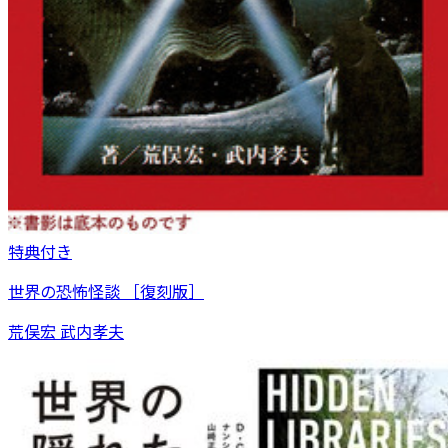
特典付き
世界の恐怖怪談 ［復刻版］
荒俣宏 武内孝夫