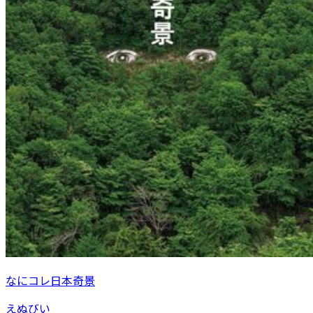
なにコレ日本奇景
えぬびい