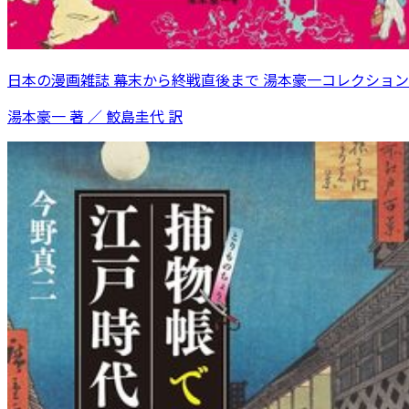
日本の漫画雑誌 幕末から終戦直後まで 湯本豪一コレクション
湯本豪一 著 ／ 鮫島圭代 訳