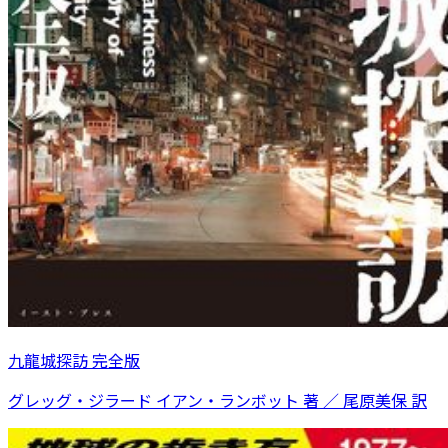
九龍城探訪 完全版
グレッグ・ジラード イアン・ランボット 著 ／ 尾原美保 訳