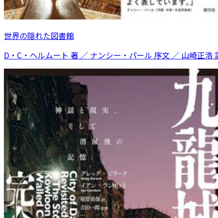
世界の隠れた図書館
D・C・ヘルムート 著 ／ ナンシー・パール 序文 ／ 山崎正浩 