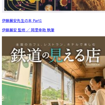
伊藤展安先生の本 Part1
伊藤展安 監修 ／ 岡里幸助 執筆