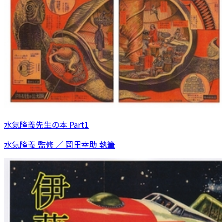
水氣隆義先生の本 Part1
水氣隆義 監修 ／ 岡里幸助 執筆