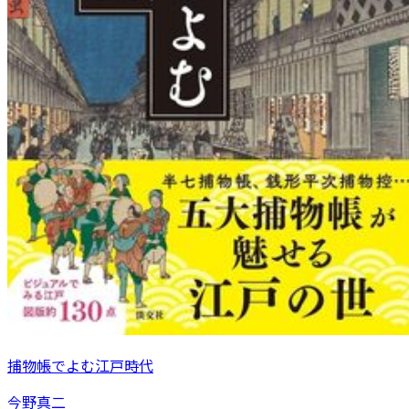
捕物帳でよむ江戸時代
今野真二