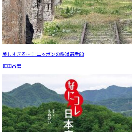
美しすぎる…！ ニッポンの鉄道遺産83
笹田昌宏