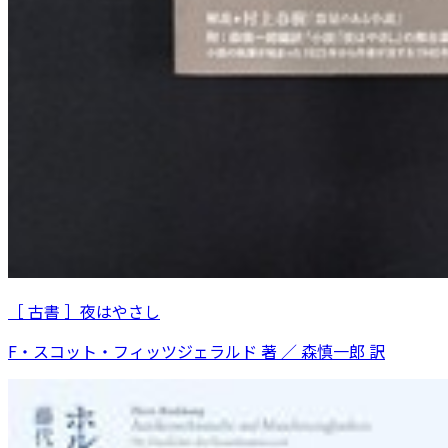
［ 古書 ］夜はやさし
F・スコット・フィッツジェラルド 著 ／ 森慎一郎 訳