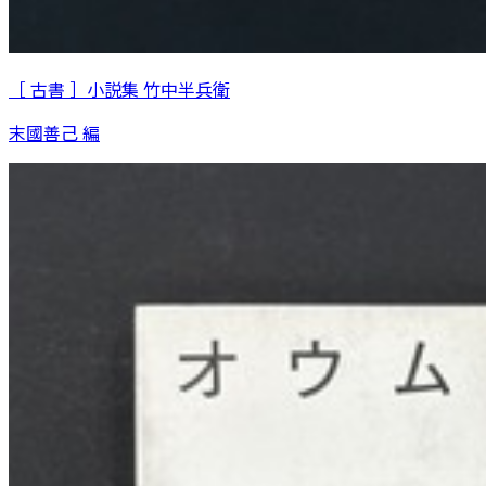
［ 古書 ］小説集 竹中半兵衛
末國善己 編