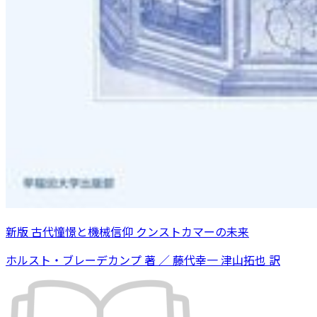
新版 古代憧憬と機械信仰 クンストカマーの未来
ホルスト・ブレーデカンプ 著 ／ 藤代幸一 津山拓也 訳