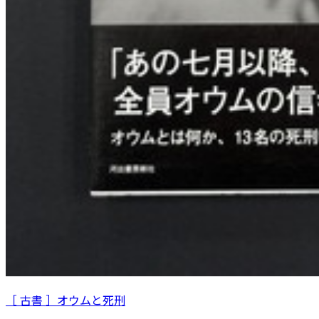
［ 古書 ］オウムと死刑