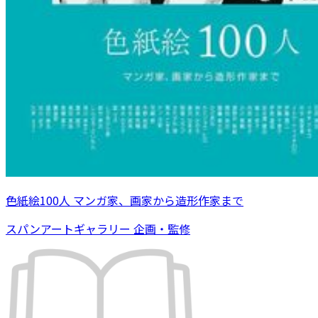
色紙絵100人 マンガ家、画家から造形作家まで
スパンアートギャラリー 企画・監修