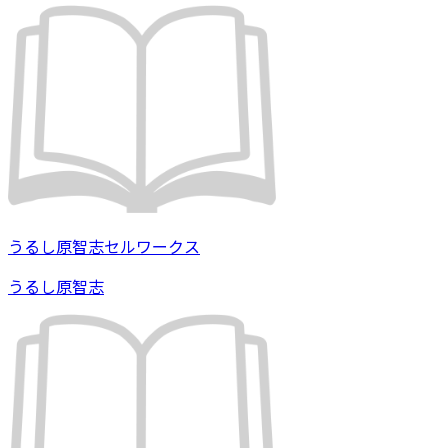
うるし原智志セルワークス
うるし原智志