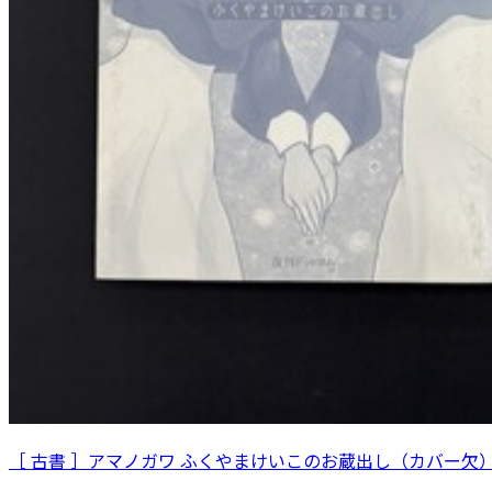
［ 古書 ］アマノガワ ふくやまけいこのお蔵出し（カバー欠