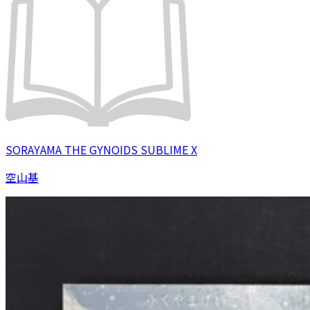
SORAYAMA THE GYNOIDS SUBLIME X
空山基