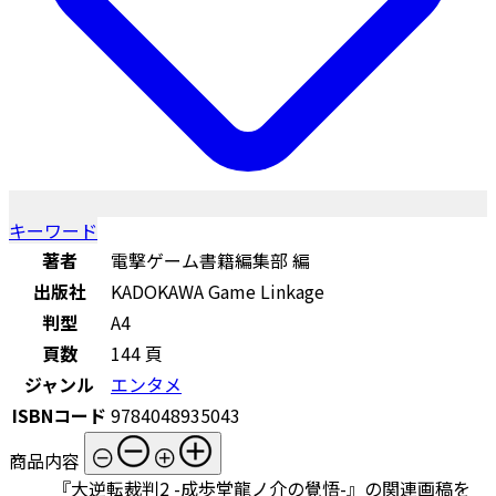
キーワード
著者
電撃ゲーム書籍編集部 編
出版社
KADOKAWA Game Linkage
判型
A4
頁数
144 頁
ジャンル
エンタメ
ISBNコード
9784048935043
商品内容
『大逆転裁判2 -成歩堂龍ノ介の覺悟-』の関連画稿を