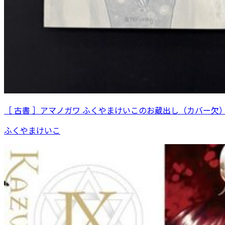
［ 古書 ］アマノガワ ふくやまけいこのお蔵出し（カバー欠
ふくやまけいこ