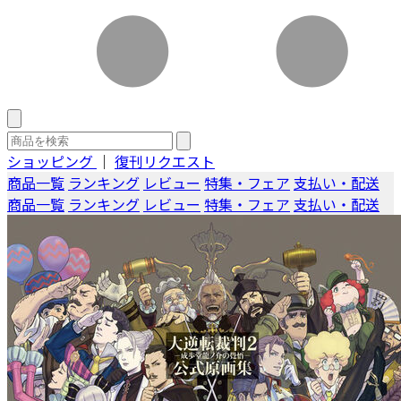
ショッピング
｜
復刊リクエスト
商品一覧
ランキング
レビュー
特集・フェア
支払い・配送
商品一覧
ランキング
レビュー
特集・フェア
支払い・配送