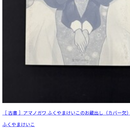
［ 古書 ］アマノガワ ふくやまけいこのお蔵出し（カバー欠
ふくやまけいこ