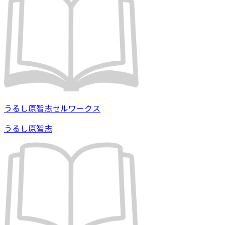
うるし原智志セルワークス
うるし原智志