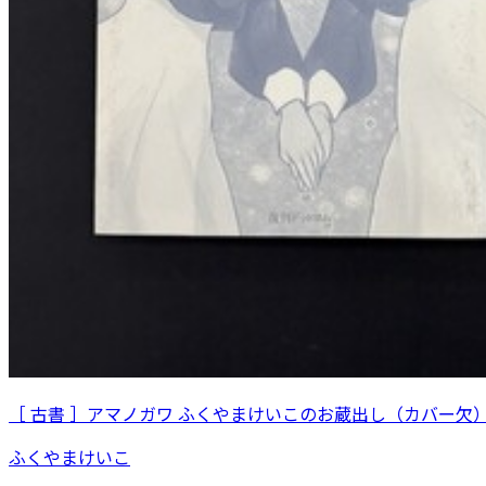
［ 古書 ］アマノガワ ふくやまけいこのお蔵出し（カバー欠
ふくやまけいこ