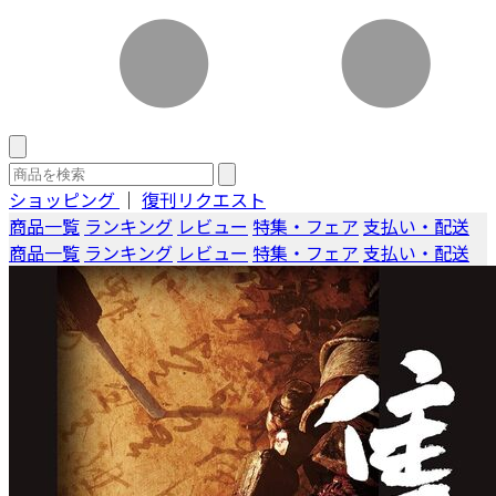
ショッピング
｜
復刊リクエスト
商品一覧
ランキング
レビュー
特集・フェア
支払い・配送
商品一覧
ランキング
レビュー
特集・フェア
支払い・配送