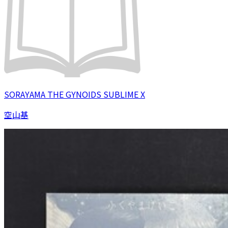
SORAYAMA THE GYNOIDS SUBLIME X
空山基