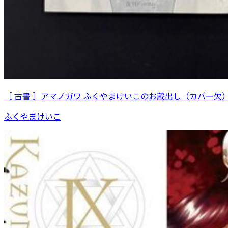
［ 古書 ］アマノガワ ふくやまけいこのお蔵出し（カバー欠
ふくやまけいこ