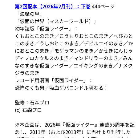
第2回配本（2026年2月刊）：下巻
444ページ
「海魔の里」
「仮面の世界（マスカーワールド）」
幼年誌版「仮面ライダー」：
くもおとこのまき／こうもりおとこのまき／へびおと
このまき／うしおとこのまき／デビルエイのまき／か
におとこのまき／モゲラマンのまき／かせきにんじゃ
ディプロカウルスのまき／マンドリラーのまき／みん
なのすきな仮面ライダー／エイキングのまき／ナメク
ジラのまき
レコード用漫画「仮面ライダー」：
恐怖のくも男／吸血ゲバコンドル現わる！
監修：石森プロ
(c) 石森プロ
※本企画は、2026年『仮面ライダー』連載55周年を記
念し、2011年（および2013年）に当社より刊行した