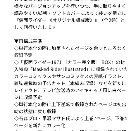
様々なバージョンアップを行いつつ、手に取りやすく
読みやすいA5判・ソフトカバーによって装いを新たに
『仮面ライダー 《オリジナル構成版》』（全2巻）と
して刊行いたします。
▼再構成基準
◇単行本化の際に加筆されたページを余すところなく
収録予定
◇『仮面ライダー1971 ［カラー完全版］ BOX』の封
入特典「Masked Rider Illustrated」に収録されていた
カラーコミックスやサンコミックスの表紙イラスト、
雑誌連載時の予告カット（本編未収録）などを新たに
レイアウト、テレビ放送時のアイキャッチ風に白ペー
ジに収録予定
◇単行本化の際に上下逆転で収録されたページは初出
時の状態に戻し収録
◇石森プロ・早瀬マサト氏により上巻7ページ、下巻4
ページを新たにカラー化