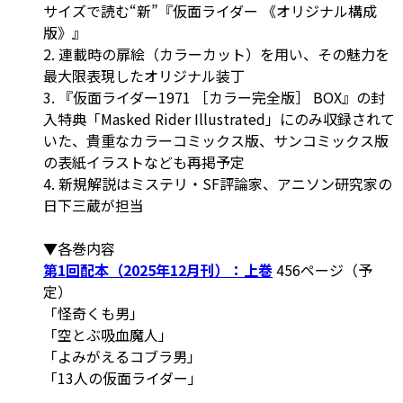
サイズで読む“新”『仮面ライダー 《オリジナル構成
版》』
2. 連載時の扉絵（カラーカット）を用い、その魅力を
最大限表現したオリジナル装丁
3. 『仮面ライダー1971 ［カラー完全版］ BOX』の封
入特典「Masked Rider Illustrated」にのみ収録されて
いた、貴重なカラーコミックス版、サンコミックス版
の表紙イラストなども再掲予定
4. 新規解説はミステリ・SF評論家、アニソン研究家の
日下三蔵が担当
▼各巻内容
第1回配本（2025年12月刊）：上巻
456ページ（予
定）
「怪奇くも男」
「空とぶ吸血魔人」
「よみがえるコブラ男」
「13人の仮面ライダー」