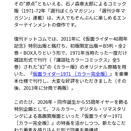
その“原点”ともいえる、石ノ森章太郎によるコミック
版（1971-72年「週刊ぼくらマガジン」「週刊少年マ
ガジン」連載）は、大人でもぞんぶんに楽しめるエン
ターテインメントの傑作です。
復刊ドットコムでは、2011年に《仮面ライダー40周年
記念》特別出版と銘打ち、初版限定出版＝B5判・全2
巻・BOX入りという形で、1971年当時たった一度だけ
雑誌形式で刊行（「講談社カラーコミックス」全5
巻）された“幻”の《カラー版》のオリジナル原稿を用
いた、『
仮面ライダー1971 ［カラー完全版］
』を豪華
本仕様で刊行し、大変な好評をいただきました（その
後、2013年に分冊で再販）。
このたび、2026年・同作誕生から55周年イヤーを飾る
特別企画として、フルカラー、デジタル・リマスタリ
ングによる高画質版面といった『仮面ライダー1971
［カラー完全版］』の特長を活かしつつ、新たなこだ
わり要素を盛り込んだ形で同書を再構成。