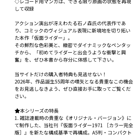
◇レコード用マンガは、できる限り原画の状態を再現
して収録
アクション演出が冴えわたる石ノ森氏の代表作であ
り、コミックのヴィジュアル表現に新境地を切り拓い
た本作「仮面ライダー」。
その鮮烈な色彩美と、緻密でダイナミックなペンタッ
チから、「初めてライダーと出会うような衝撃と興
奮」を、ぜひ本書から存分に体感して下さい。
当サイトだけの購入者特典も見逃せない！
2026年、作品誕生55周年の嚆矢となる貴重なこの機会
をお見逃しなきよう、ぜひ直接お手に取ってご覧くだ
さい。
本シリーズの特長
1. 雑誌連載時の貴重な《オリジナル・バージョン》に
て制作した、当社刊『仮面ライダー1971 ［カラー完全
版］』を新たな構成基準で再構成。A5判・コンパクト