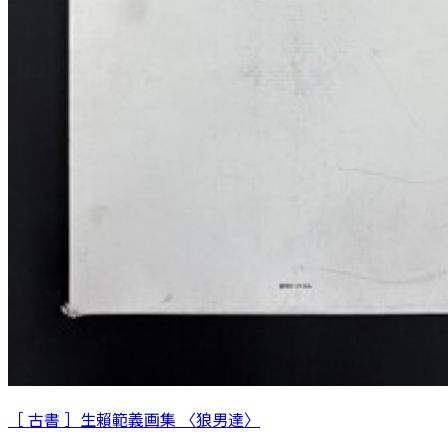
［ 古書 ］生賴範義画集 〈狼男達〉