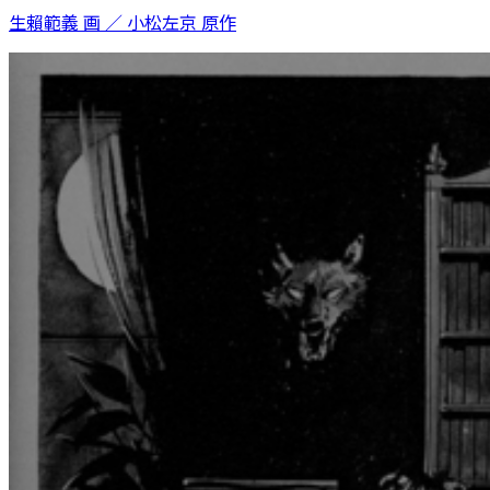
生賴範義 画 ／ 小松左京 原作