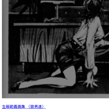
生賴範義画集 〈狼男達〉