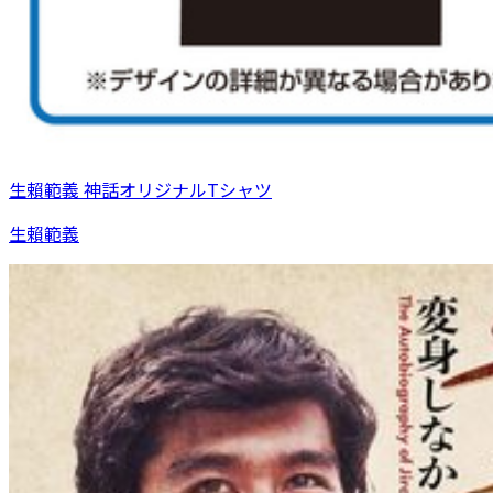
生賴範義 神話オリジナルTシャツ
生賴範義