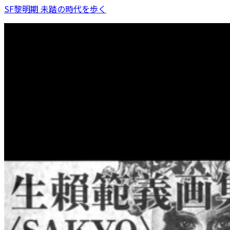
SF黎明期 未踏の時代を歩く