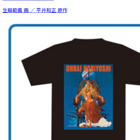
生賴範義 画 ／ 平井和正 原作