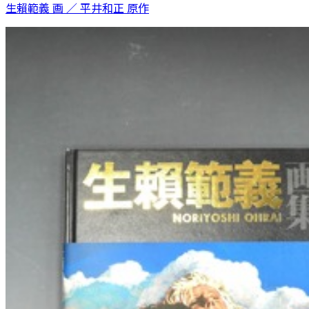
生賴範義 画 ／ 平井和正 原作