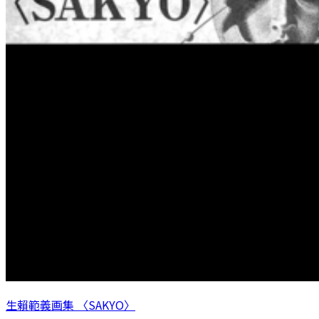
生賴範義画集 〈SAKYO〉