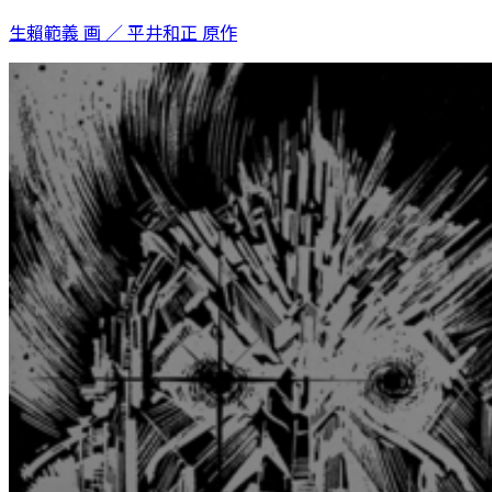
生賴範義 画 ／ 平井和正 原作