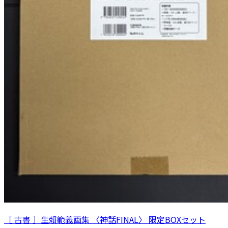
［ 古書 ］生賴範義画集 〈神話FINAL〉 限定BOXセット