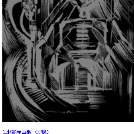
生賴範義画集 〈幻魔〉