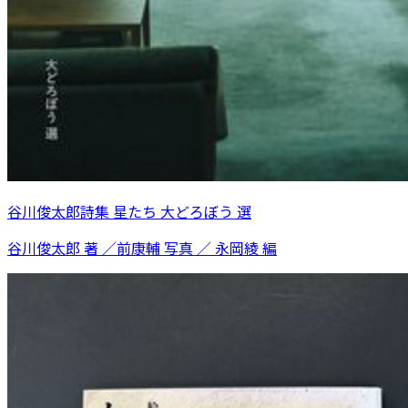
谷川俊太郎詩集 星たち 大どろぼう 選
谷川俊太郎 著 ／前康輔 写真 ／ 永岡綾 編