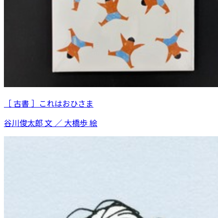
［ 古書 ］これはおひさま
谷川俊太郎 文 ／ 大橋歩 絵