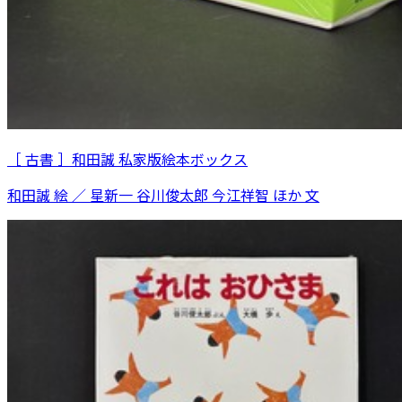
［ 古書 ］和田誠 私家版絵本ボックス
和田誠 絵 ／ 星新一 谷川俊太郎 今江祥智 ほか 文