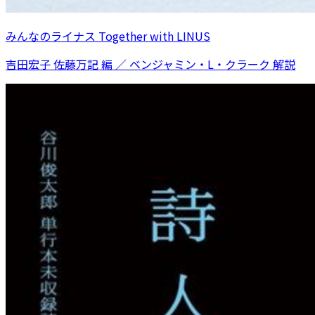
みんなのライナス Together with LINUS
吉田宏子 佐藤万記 編 ／ ベンジャミン・L・クラーク 解説