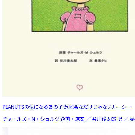
PEANUTSの気になるあの子 意地悪なだけじゃないルーシー
チャールズ・M・シュルツ 企画・原案 ／ 谷川俊太郎 訳 ／ 最