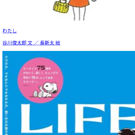
わたし
谷川俊太郎 文 ／ 長新太 絵