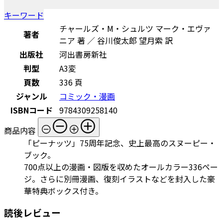
キーワード
チャールズ・M・シュルツ マーク・エヴァ
著者
ニア 著 ／ 谷川俊太郎 望月索 訳
出版社
河出書房新社
判型
A3変
頁数
336 頁
ジャンル
コミック・漫画
ISBNコード
9784309258140
商品内容
「ピーナッツ」75周年記念、史上最高のスヌーピー・
ブック。
700点以上の漫画・図版を収めたオールカラー336ペー
ジ。さらに別冊漫画、復刻イラストなどを封入した豪
華特典ボックス付き。
読後レビュー