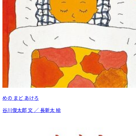
めの まど あけろ
谷川俊太郎 文 ／ 長新太 絵