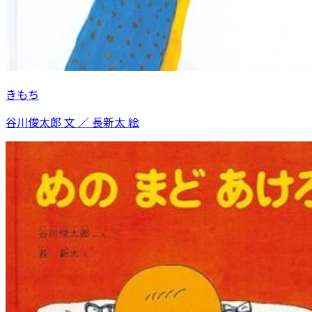
きもち
谷川俊太郎 文 ／ 長新太 絵