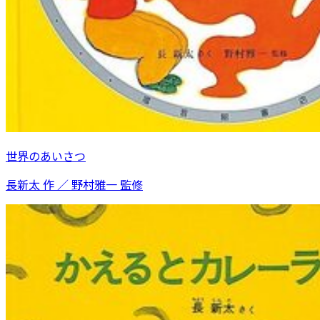
世界のあいさつ
長新太 作 ／ 野村雅一 監修