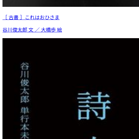
［ 古書 ］これはおひさま
谷川俊太郎 文 ／ 大橋歩 絵