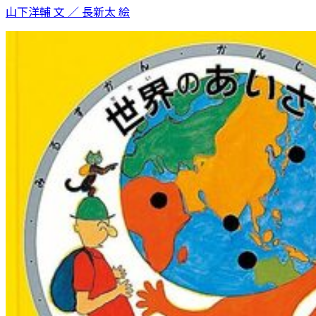
山下洋輔 文 ／ 長新太 絵