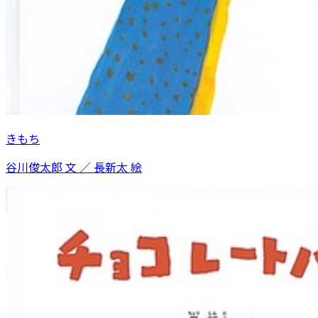
きもち
谷川俊太郎 文 ／ 長新太 絵