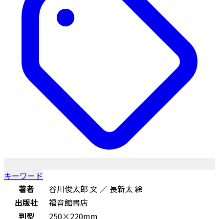
キーワード
著者
谷川俊太郎 文 ／ 長新太 絵
出版社
福音館書店
判型
250×220mm