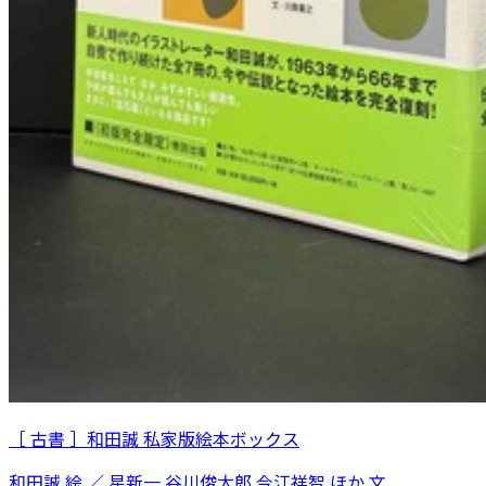
［ 古書 ］和田誠 私家版絵本ボックス
和田誠 絵 ／ 星新一 谷川俊太郎 今江祥智 ほか 文