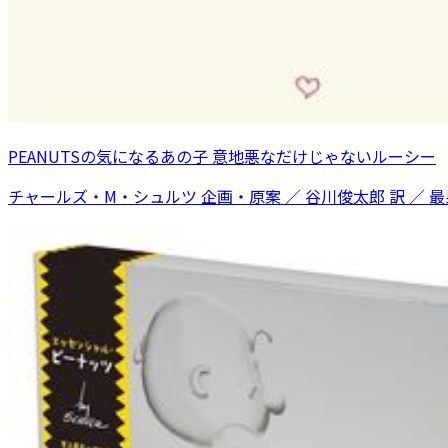
PEANUTSの気になるあの子 意地悪なだけじゃないルーシー
チャールズ・M・シュルツ 企画・原案 ／ 谷川俊太郎 訳 ／ 最