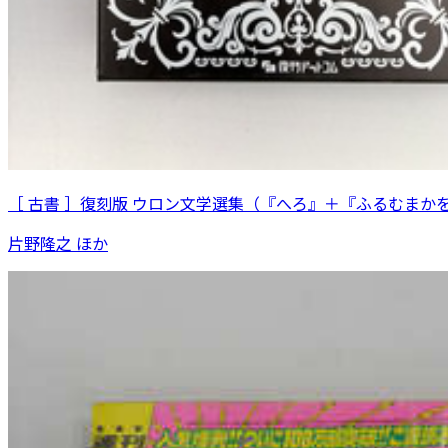
［ 古書 ］復刻版 ウロン文学選集（『へろ』＋『ふるむまか
片野隆之 ほか