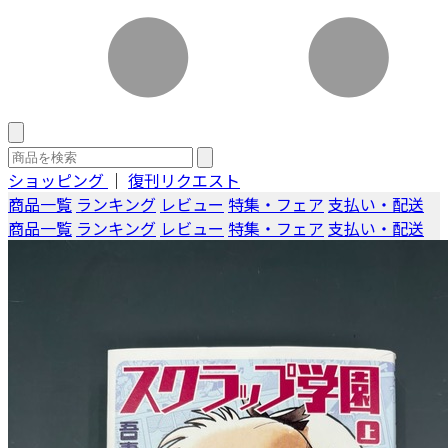
ショッピング
｜
復刊リクエスト
商品一覧
ランキング
レビュー
特集・フェア
支払い・配送
商品一覧
ランキング
レビュー
特集・フェア
支払い・配送