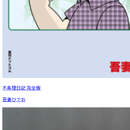
不条理日記 完全版
吾妻ひでお