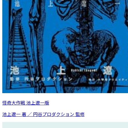
怪奇大作戦 池上遼一版
池上遼一 著 ／ 円谷プロダクション 監修