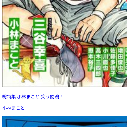
総特集 小林まこと 笑う闘魂！
小林まこと