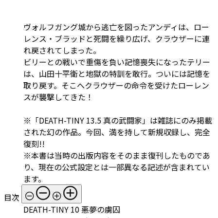
ヴォルフガング城から逃亡を図ったアンディは、ロー
レンス・ブラッドと死闘を繰り広げ、クラウザーに連
れ戻されてしまった。
ビリーとの戦いで重傷を負い記憶喪失になったテリー
は、山田十平衛と地獄の特訓を敢行。ついには記憶を
取り戻す。そこへクラウザーの命令を受けたローレン
スが襲撃してきた！
※「DEATH-TINY 13.5 真の武闘家」は雑誌にのみ掲載
された幻の作品。今回、満を持して新規収録し、完全
復刻!!
※本書は当時の出版内容をそのまま復刊したものであ
り、現在の公式設定とは一部異なる記述が含まれてい
ます。
目次
DEATH-TINY 10 悪夢の虜囚