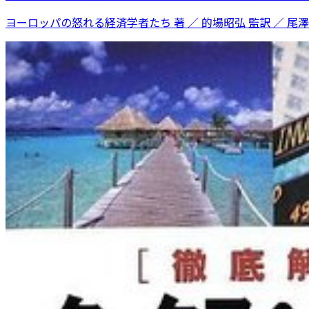
ヨーロッパの怒れる経済学者たち 著 ／ 的場昭弘 監訳 ／ 尾澤