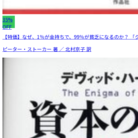
35%
OFF
【特価】なぜ、1％が金持ちで、99％が貧乏になるのか？ 「グ
ピーター・ストーカー 著 ／ 北村京子 訳