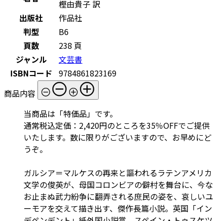
樫由貴子 訳
出版社
作品社
判型
B6
頁数
238 頁
ジャンル
文芸書
ISBNコード
9784861823169
商品内容
当商品は「特価品」です。
通常税込定価：2,420円のところを35％OFFでご提供
いたします。数に限りがございますので、お早めにど
うぞ。
ガルシア＝マルケスの再来と謳われるラテンアメリカ
文学の俊英が、母国コロンビアの僻村を舞台に、今な
お止まぬ武力紛争に翻弄される庶民の姿を、哀しいユ
ーモアを交えて描き出す、傑作長篇小説。英国「イン
デペンデント」紙外国小説賞、スペイン・トゥスケツ