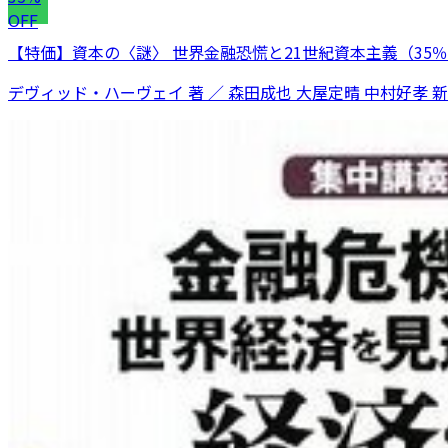
OFF
【特価】資本の〈謎〉 世界金融恐慌と21世紀資本主義（35％
デヴィッド・ハーヴェイ 著 ／ 森田成也 大屋定晴 中村好孝 