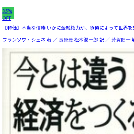
35%
OFF
【特価】不当な債務 いかに金融権力が、負債によって世界を支
フランソワ・シェネ 著 ／ 長原豊 松本潤一郎 訳 ／ 芳賀健一 