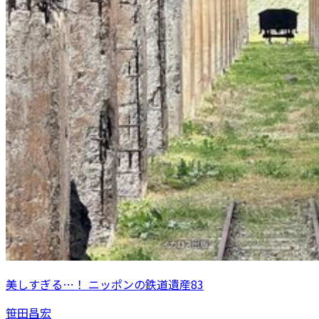
美しすぎる…！ ニッポンの鉄道遺産83
笹田昌宏