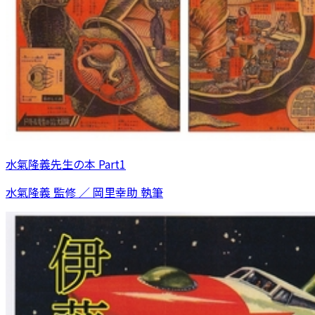
水氣隆義先生の本 Part1
水氣隆義 監修 ／ 岡里幸助 執筆