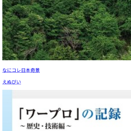
なにコレ日本奇景
えぬびい