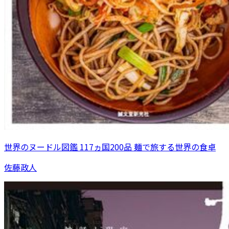
世界のヌードル図鑑 117ヵ国200品 麺で旅する世界の食卓
佐藤政人