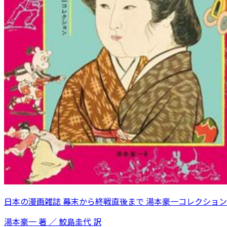
日本の漫画雑誌 幕末から終戦直後まで 湯本豪一コレクション
湯本豪一 著 ／ 鮫島圭代 訳