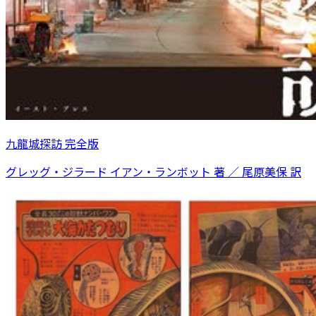
九龍城探訪 完全版
グレッグ・ジラード イアン・ランボット 著 ／ 尾原美保 訳