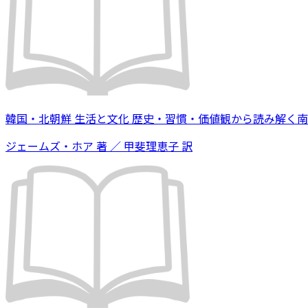
韓国・北朝鮮 生活と文化 歴史・習慣・価値観から読み解く
ジェームズ・ホア 著 ／ 甲斐理恵子 訳