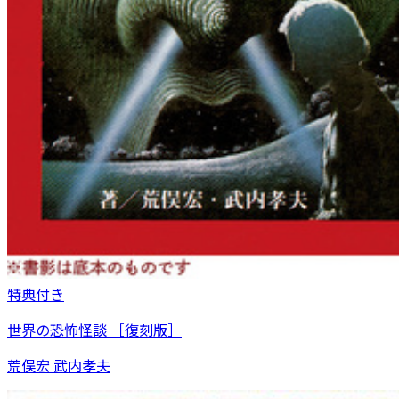
特典付き
世界の恐怖怪談 ［復刻版］
荒俣宏 武内孝夫