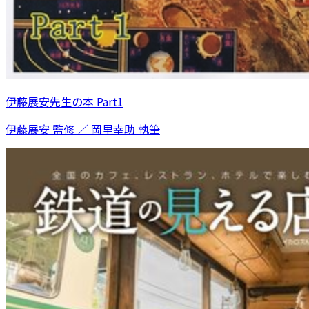
伊藤展安先生の本 Part1
伊藤展安 監修 ／ 岡里幸助 執筆