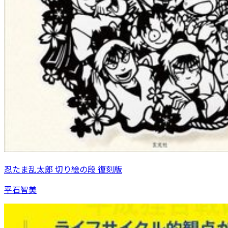
忍たま乱太郎 切り絵の段 復刻版
平石智美