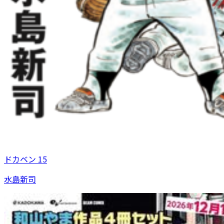
ドカベン 15
水島新司