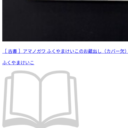
［ 古書 ］アマノガワ ふくやまけいこのお蔵出し（カバー欠
ふくやまけいこ