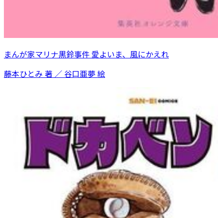
まんが家マリナ黒鈴事件 愛よいま、風にかえれ
藤本ひとみ 著 ／ 谷口亜夢 絵