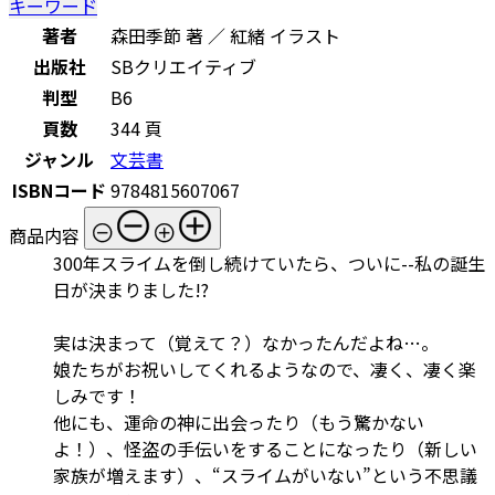
キーワード
著者
森田季節 著 ／ 紅緒 イラスト
出版社
SBクリエイティブ
判型
B6
頁数
344 頁
ジャンル
文芸書
ISBNコード
9784815607067
商品内容
300年スライムを倒し続けていたら、ついに--私の誕生
日が決まりました!?
実は決まって（覚えて？）なかったんだよね…。
娘たちがお祝いしてくれるようなので、凄く、凄く楽
しみです！
他にも、運命の神に出会ったり（もう驚かない
よ！）、怪盗の手伝いをすることになったり（新しい
家族が増えます）、“スライムがいない”という不思議