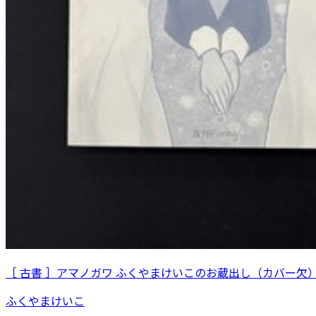
［ 古書 ］アマノガワ ふくやまけいこのお蔵出し（カバー欠
ふくやまけいこ