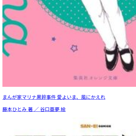
まんが家マリナ黒鈴事件 愛よいま、風にかえれ
藤本ひとみ 著 ／ 谷口亜夢 絵