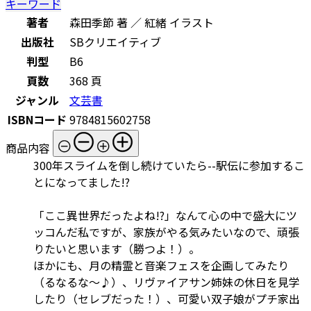
キーワード
著者
森田季節 著 ／ 紅緒 イラスト
出版社
SBクリエイティブ
判型
B6
頁数
368 頁
ジャンル
文芸書
ISBNコード
9784815602758
商品内容
300年スライムを倒し続けていたら--駅伝に参加するこ
とになってました!?
「ここ異世界だったよね!?」なんて心の中で盛大にツ
ッコんだ私ですが、家族がやる気みたいなので、頑張
りたいと思います（勝つよ！）。
ほかにも、月の精霊と音楽フェスを企画してみたり
（るなるな～♪）、リヴァイアサン姉妹の休日を見学
したり（セレブだった！）、可愛い双子娘がプチ家出