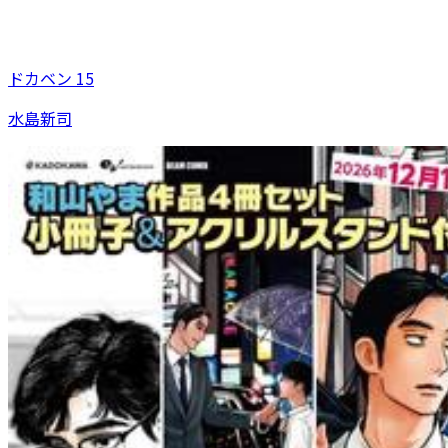
ドカベン 15
水島新司