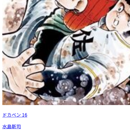
ドカベン 16
水島新司