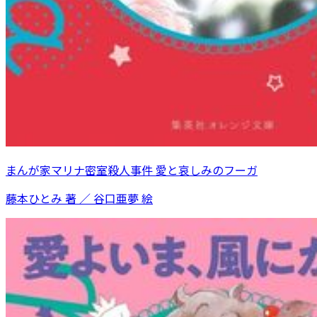
まんが家マリナ密室殺人事件 愛と哀しみのフーガ
藤本ひとみ 著 ／ 谷口亜夢 絵