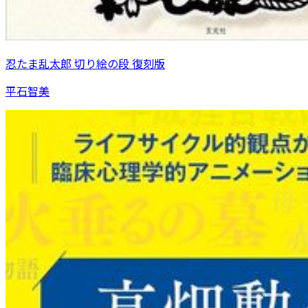
忍たま乱太郎 切り絵の段 復刻版
平石智美