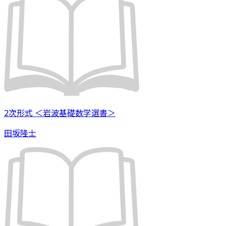
2次形式 ＜岩波基礎数学選書＞
田坂隆士