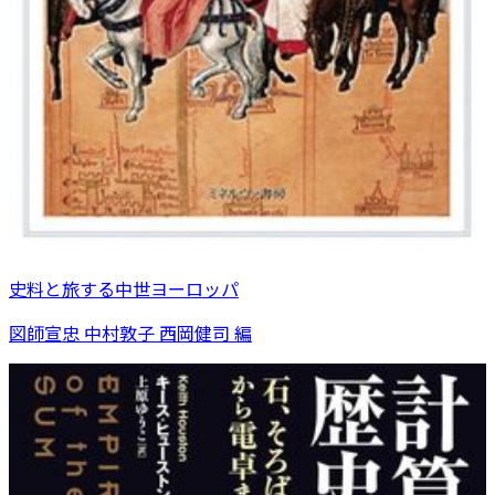
史料と旅する中世ヨーロッパ
図師宣忠 中村敦子 西岡健司 編