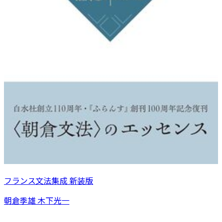
フランス文法集成 新装版
朝倉季雄 木下光一