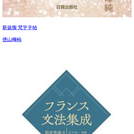
新装版 梵字手帖
徳山暉純