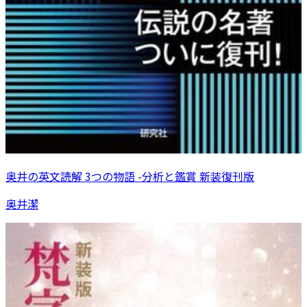
奥井の英文読解 3つの物語 -分析と鑑賞 新装復刊版
奥井潔