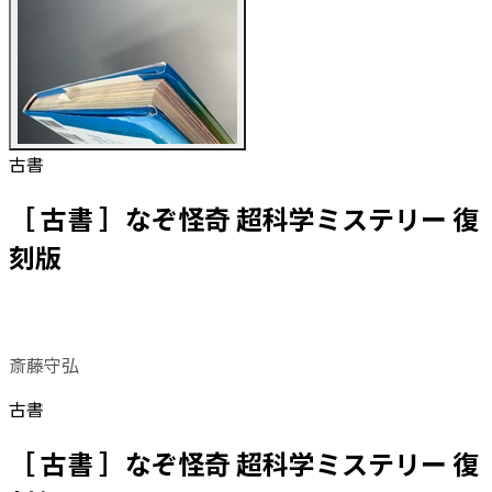
古書
［ 古書 ］なぞ怪奇 超科学ミステリー 復
刻版
斎藤守弘
古書
［ 古書 ］なぞ怪奇 超科学ミステリー 復