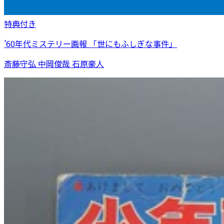
特典付き
’60年代ミステリー画報 「世にもふしぎな事件」
斎藤守弘 中岡俊哉 石原豪人