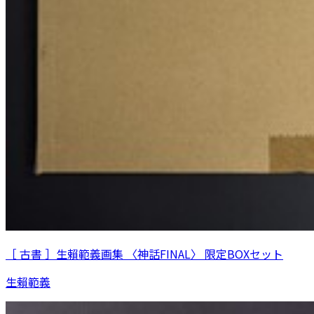
［ 古書 ］生賴範義画集 〈神話FINAL〉 限定BOXセット
生賴範義