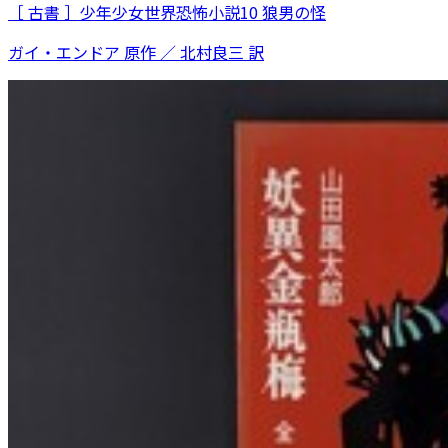
［ 古書 ］少年少女世界恐怖小説10 狼男の怪
ガイ・エンドア 原作 ／ 北村良三 訳