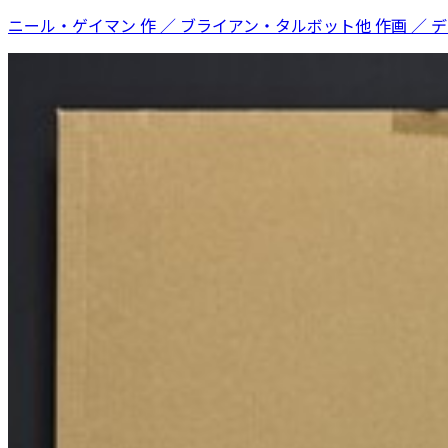
ニール・ゲイマン 作 ／ ブライアン・タルボット他 作画 ／ 