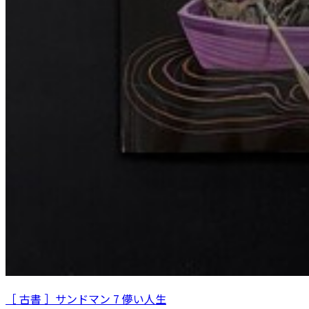
［ 古書 ］サンドマン 7 儚い人生