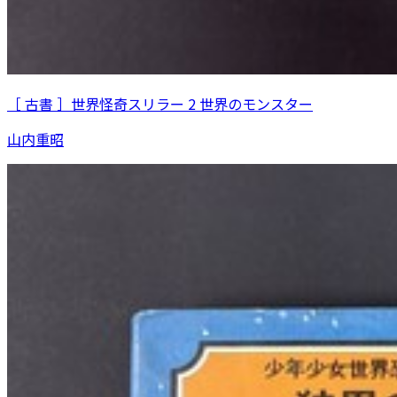
［ 古書 ］世界怪奇スリラー 2 世界のモンスター
山内重昭