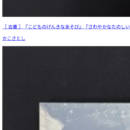
［ 古書 ］『こどものげんきなあそび』『さわやかなたのし
かこさとし