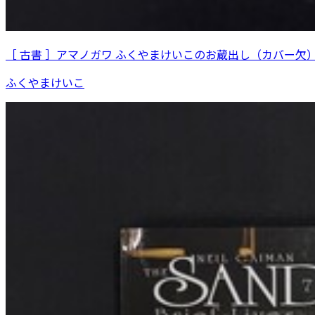
［ 古書 ］アマノガワ ふくやまけいこのお蔵出し（カバー欠
ふくやまけいこ