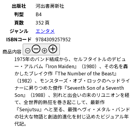
出版社
河出書房新社
判型
B4
頁数
352 頁
ジャンル
エンタメ
ISBNコード
9784309257952
商品内容
1975年のバンド結成から、セルフタイトルのデビュ
ー・アルバム『Iron Maiden』（1980）、その名を轟
かしたブレイク作『The Number of the Beast』
（1982）、モンスターズ・オブ・ロックのヘッドライ
ナーに昇りつめた傑作『Seventh Son of a Seventh
Son』（1988）、別れと出会いの末のリユニオンを経
て、全世界的熱狂を巻き起こして、最新作
『Senjutsu』へと至る、最強ヘヴィ・メタル・バンド
の壮大な物語と創造的進化を封じ込めたビジュアル年
代記。