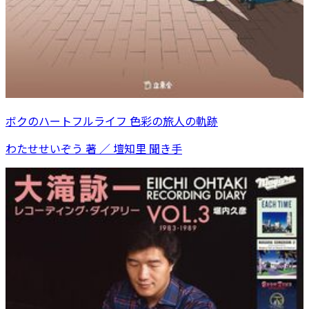
ボクのハートフルライフ 色彩の旅人の軌跡
わたせせいぞう 著 ／ 壇知里 聞き手