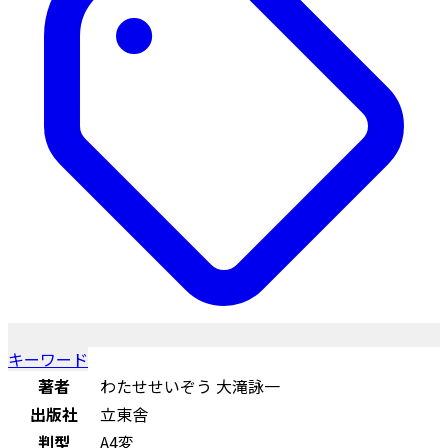
キーワード
著者
わたせせいぞう 大滝詠一
出版社
立東舎
判型
A4変