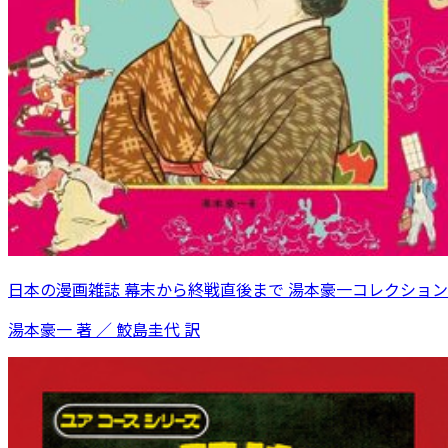
日本の漫画雑誌 幕末から終戦直後まで 湯本豪一コレクション
湯本豪一 著 ／ 鮫島圭代 訳