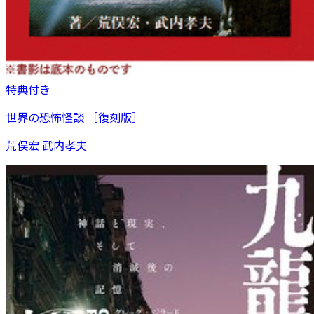
特典付き
世界の恐怖怪談 ［復刻版］
荒俣宏 武内孝夫