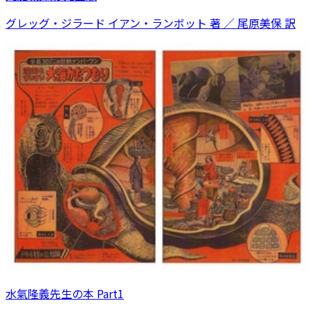
グレッグ・ジラード イアン・ランボット 著 ／ 尾原美保 訳
水氣隆義先生の本 Part1