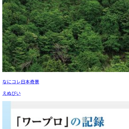
なにコレ日本奇景
えぬびい