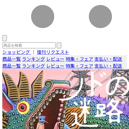
ショッピング
｜
復刊リクエスト
商品一覧
ランキング
レビュー
特集・フェア
支払い・配送
商品一覧
ランキング
レビュー
特集・フェア
支払い・配送