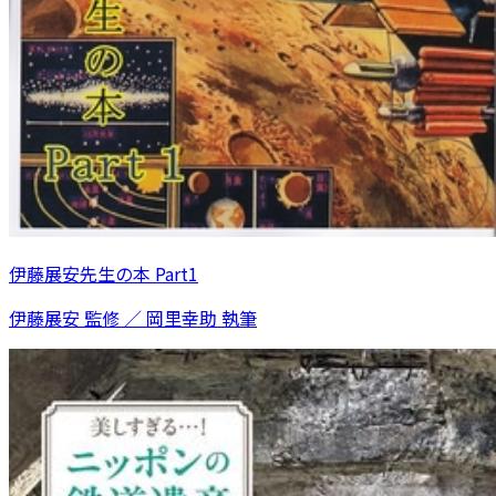
伊藤展安先生の本 Part1
伊藤展安 監修 ／ 岡里幸助 執筆