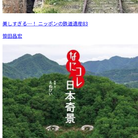
美しすぎる…！ ニッポンの鉄道遺産83
笹田昌宏