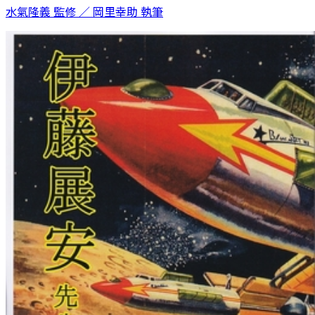
水氣隆義 監修 ／ 岡里幸助 執筆