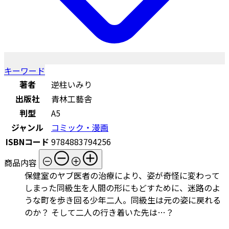
キーワード
著者
逆柱いみり
出版社
青林工藝舎
判型
A5
ジャンル
コミック・漫画
ISBNコード
9784883794256
商品内容
保健室のヤブ医者の治療により、姿が奇怪に変わって
しまった同級生を人間の形にもどすために、迷路のよ
うな町を歩き回る少年二人。同級生は元の姿に戻れる
のか？ そして二人の行き着いた先は…？