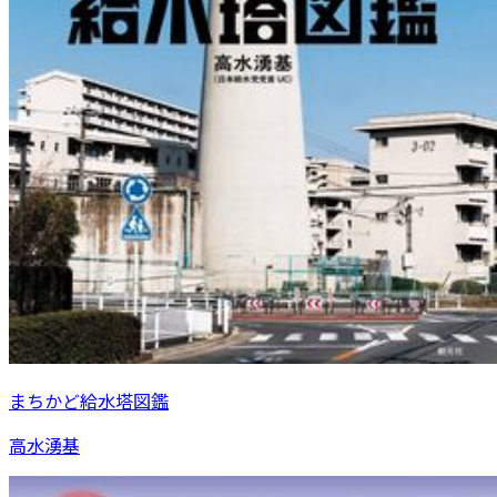
まちかど給水塔図鑑
高水湧基